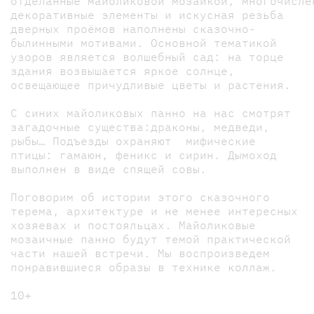
отделанные майоликовой мозаикой, многочисле
декоративные элементы и искусная резьба
дверных проёмов наполнены сказочно-
былинными мотивами. Основной тематикой
узоров является волшебный сад: на торце
здания возвышается яркое солнце,
освещающее причудливые цветы и растения.
С синих майоликовых панно на нас смотрят
загадочные существа:драконы, медведи,
рыбы… Подъезды охраняют мифические
птицы: гамаюн, феникс и сирин. Дымоход
выполнен в виде спящей совы.
Поговорим об истории этого сказочного
терема, архитектуре и не менее интересных
хозяевах и постояльцах. Майоликовые
мозаичные панно будут темой практической
части нашей встречи. Мы воспроизведем
понравившиеся образы в технике коллаж.
10+