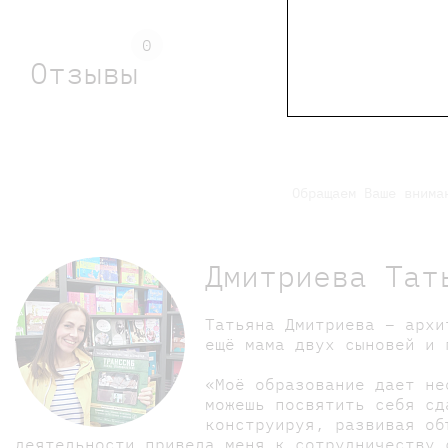
0
Отзывы
Обращаем Ваше внима
Дмитриева Тат
Татьяна Дмитриева – архи
ещё мама двух сыновей и 
«Моё образование дает не
можешь посвятить себя сд
конструируя, развивая об
деятельности привела меня к сотрудничеству 