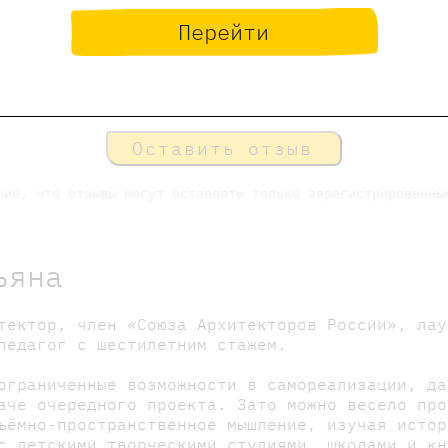
Перейти
Оставить отзыв
ние, что отзывы могут оставлять только зарегистрированны
ьяна
тектор, член «Союза Архитекторов России», лау
педагог с шестилетним стажем.
ограниченные возможности в самореализации, да
аче очередного проекта. Зато можно весело пр
ъёмно-пространственное мышление, изучая истор
с детскими творческими студиями, школами и кн