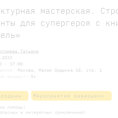
ектурная мастерская. Стр
инты для супергероя с кн
тель»
итриева Татьяна
.2023
0 - 17:00
едения:
Москва, Малая Ордынка 18, стр. 1
мый возраст:
5+
проданы
Мероприятие завершено
 на помощь!
опасных и интересных приключений!