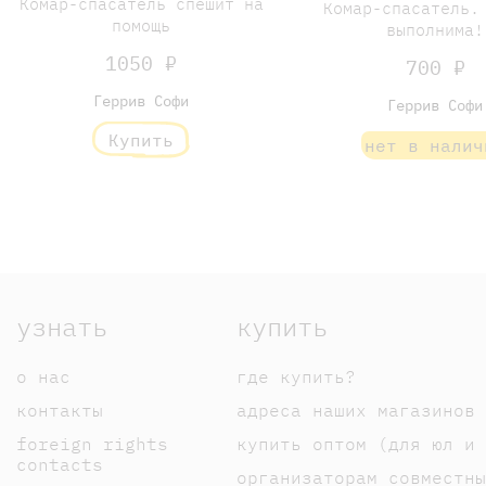
Комар-спасатель спешит на
Комар-спасатель.
помощь
выполнима!
1050 ₽
700 ₽
Геррив Софи
Геррив Софи
Купить
нет в налич
узнать
купить
о нас
где купить?
контакты
адреса наших магазинов
foreign rights
купить оптом (для юл и 
contacts
организаторам совместны