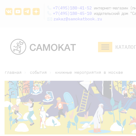
+7(495)180-41-52
интернет-магазин (пн
+7(495)180-45-10
издательский дом "Са
zakaz@samokatbook.ru
КАТАЛО
малышам и
младшим школьникам
дошкольникам
главная
события
книжные мероприятия в москве