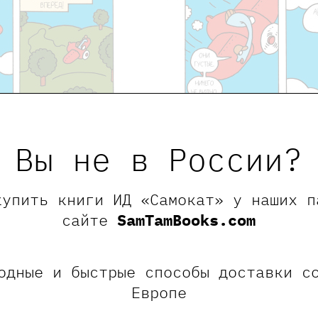
Вы не в России?
с юными архитекторами и создадим объемный ла
ами.
купить книги ИД «Самокат» у наших п
сайте
SamTamBooks.com
 шпажек, цветной бумаги и нашей фантазии!
одные и быстрые способы доставки с
.
Европе