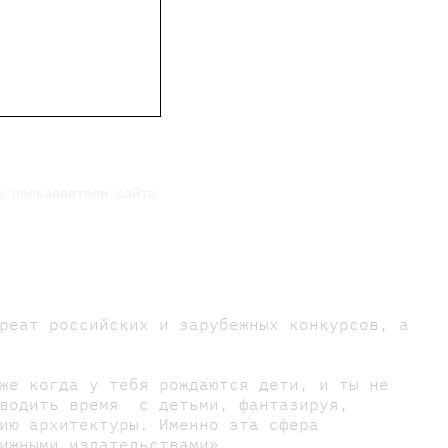
е пользователи сайта
реат российских и зарубежных конкурсов, а
же когда у тебя рождаются дети, и ты не
оводить время с детьми, фантазируя,
ию архитектуры. Именно эта сфера
ижными издательствами».