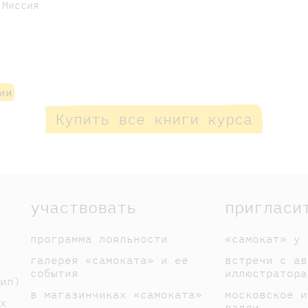
 Миссия
ии
Купить все книги курса
участвовать
пригласи
программа лояльности
«самокат» у 
галерея «самоката» и ее
встречи с ав
события
иллюстратора
ип)
в магазинчиках «самоката»
московское и
х
ралли