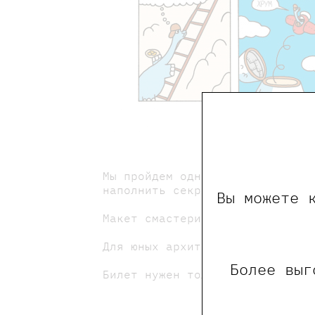
Мы пройдем одну из них вместе 
наполнить секретиками и загадк
Вы можете 
Макет смастерим из пенопласта,
Для юных архитекторов 5-7 лет.
Более выг
Билет нужен только для ребёнка