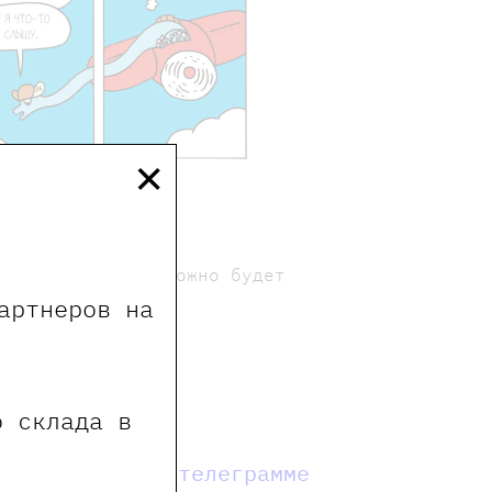
×
биринт, который можно будет
артнеров на
о склада в
мы в телеграмме