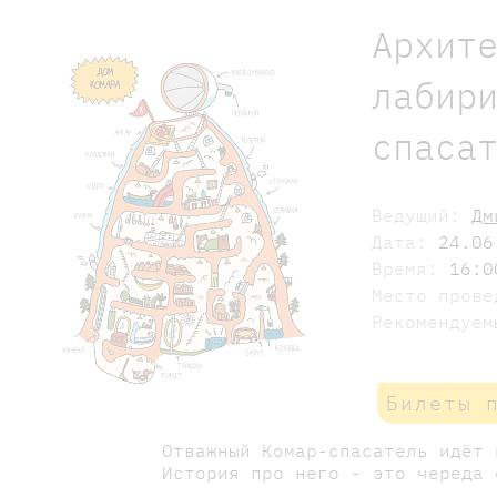
Архит
лабир
спаса
Ведущий:
Дм
Дата:
24.06
Время:
16:0
Место пров
Рекомендуе
Билеты 
Отважный Комар-спасатель идёт
История про него - это череда 