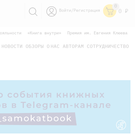
0
Войти/Регистрация
0
Р
ояльности
«Книга внутри»
Премия им. Евгения Клюева
НОВОСТИ
ОБЗОРЫ
О НАС
АВТОРАМ
СОТРУДНИЧЕСТВО
научно-популярные
не только книжки
книги