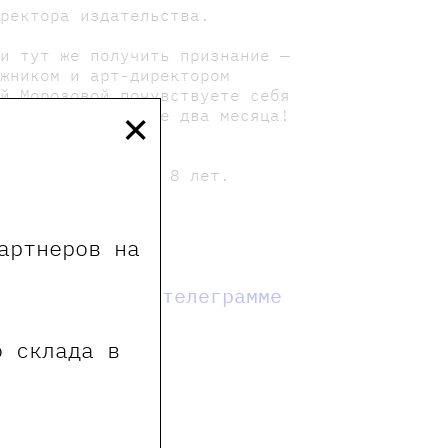
иректора издательства.
 и тут же получить признание —
ожником и арт-директором
ей Морозовой почувствуете себя
×
 всем желающим еще два месяца!
 читателей старше 8 лет.
артнеров на
мы в телеграмме
о склада в