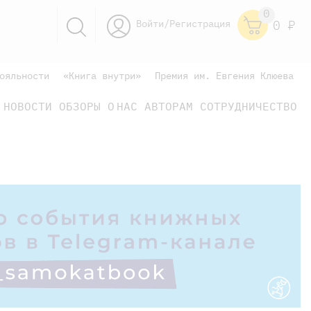
0
Войти/Регистрация
0
Р
ояльности
«Книга внутри»
Премия им. Евгения Клюева
НОВОСТИ
ОБЗОРЫ
О НАС
АВТОРАМ
СОТРУДНИЧЕСТВО
научно-популярные
не только книжки
книги