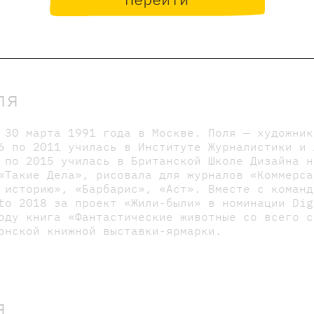
Оставить отзыв
ние, что отзывы могут оставлять только зарегистрированны
ля
 30 марта 1991 года в Москве. Поля — художник
6 по 2011 училась в Институте Журналистики и 
 по 2015 училась в Британской Школе Дизайна н
«Такие Дела», рисовала для журналов «Коммерса
 историю», «Барбарис», «Аст». Вместе с команд
to 2018 за проект «Жили-были» в номинации Dig
оду книга «Фантастические животные со всего с
онской книжной выставки-ярмарки.
я