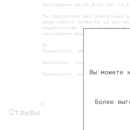
Приглашаем детей 8-10 лет на 
Мы предлагаем вам уникальный ш
ваша работа появится на выстав
издательства Полей Плавинской,
настоящими кураторами. Мы вмес
8+
Пожалуйста, обратите внимание
Бесплатно, строго по регистрац
Вы можете 
Пожалуйста, возьмите с собой с
Более выг
0
Отзывы