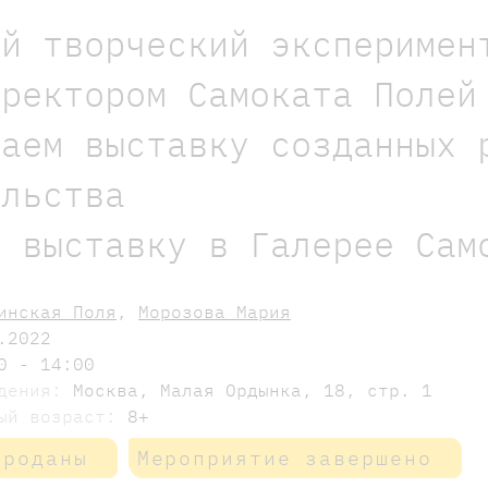
ой творческий эксперимен
иректором Самоката Полей
ваем выставку созданных 
ельства
м выставку в Галерее Сам
инская Поля
,
Морозова Мария
.2022
0 - 14:00
едения:
Москва, Малая Ордынка, 18, стр. 1
мый возраст:
8+
проданы
Мероприятие завершено