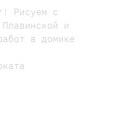
т! Рисуем с
 Плавинской и
работ в домике
оката