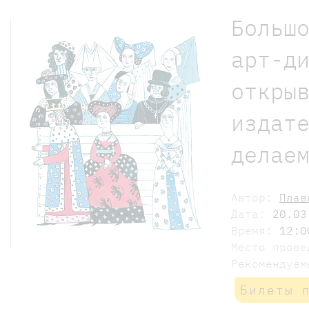
Больш
арт-д
откры
издат
делае
Автор:
Плав
Дата:
20.03
Время:
12:0
Место пров
Рекомендуе
Билеты 