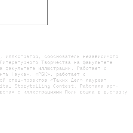
е пользователи сайта
, иллюстратор, сооснователь независимого
Литературного Творчества на факультете
а факультете иллюстрации. Работает с
нтъ Наука», «РБК», работает с
ой спец-проектов «Таких Дел» лауреат
ital Storytelling Contest. Работала арт-
вета» с иллюстрациями Поли вошла в выставку