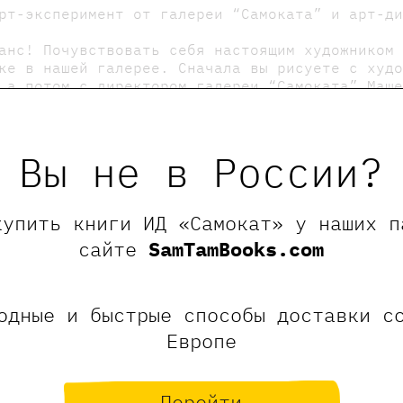
арт-эксперимент от галереи “Самоката” и арт-д
анс! Почувствовать себя настоящим художником
ке в нашей галерее. Сначала вы рисуете с худ
 а потом с директором галереи “Самоката” Маш
те развесим выставку, которая будет доступна
Вы не в России?
, 8 лет - это нижняя возрастная граница. Ждем
ии.
купить книги ИД «Самокат» у наших п
менную обувь.
сайте
SamTamBooks.com
одные и быстрые способы доставки с
Европе
Перейти