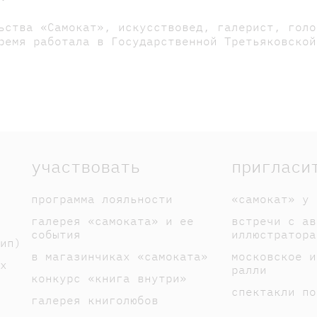
ьства «Самокат», искусствовед, галерист, голо
ремя работала в Государственной Третьяковской
участвовать
пригласи
программа лояльности
«самокат» у 
галерея «самоката» и ее
встречи с ав
события
иллюстратора
ип)
в магазинчиках «самоката»
московское и
х
ралли
конкурс «книга внутри»
спектакли по
галерея книголюбов