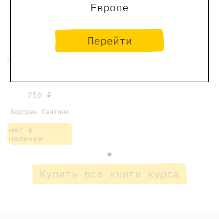
Европе
Перейти
Чуд
750 ₽
Бертран Сантини
нет в
наличии
Купить все книги курса