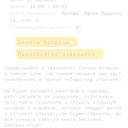
Время:
18:00 - 19:30
Место проведения:
Москва, Малая Ордынка
18, стр. 1
Рекомендуемый возраст:
6+
Билеты проданы
Мероприятие завершено
Предвкушайте и трепещите! Темным вечером,
в темном доме, на темном чердаке вас ждут
приключения и полная победа над страхами!
Мы будем рисовать монстров и чудовищ,
расстреливать их подушками, хулиганить,
пить чай с пряниками и слушать страшную
историю о чудовище, которое поедает детей
и которого спасает….Не будем говорить, вы
все узнаете сами из книги Бертрана
Сантини «Чуд».