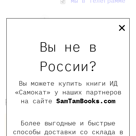
мы в телеграмме
×
0
Отзывы
Вы не в
Оставить отзыв
России?
Обращаем Ваше внимание, что отзывы могут
оставлять только зарегистрированные пользователи
сайта
Вы можете купить книги ИД
«Самокат» у наших партнеров
Рекомендованные книги
на сайте
SamTamBooks.com
Более выгодные и быстрые
способы доставки со склада в