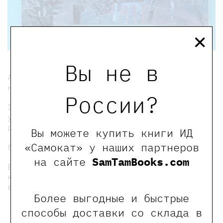
×
Вы не в
А еще узнаём почему делать каляки-маляки
не только приятно, но и полезно!
России?
Это семейная мастерская, приходите если
умеете пользоваться ножницами и любите
рисовать.
Вы можете купить книги ИД
«Самокат» у наших партнеров
6+
на сайте
SamTamBooks.com
Билет на мастер-класс - это депозит,
который потом войдет в стоимость
выбранной книжке!
Более выгодные и быстрые
мы в телеграмме
способы доставки со склада в