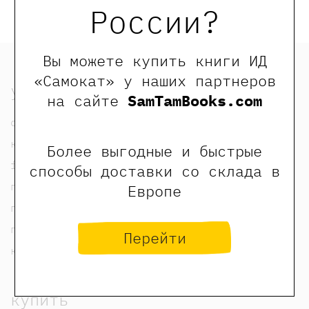
России?
Вы можете купить книги ИД
«Самокат» у наших партнеров
узнать
на сайте
SamTamBooks.com
о нас
контакты
Более выгодные и быстрые
foreign rights contacts
способы доставки со склада в
политика конфиденциальности
Европе
публичная оферта
пользовательское соглашение
Перейти
карта сайта
купить