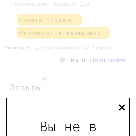
Рекомендуемый возраст:
16+
Билеты проданы
Мероприятие завершено
Экскурсия для организованной группы
мы в телеграмме
0
Отзывы
×
Оставить отзыв
Вы не в
Обращаем Ваше внимание, что отзывы могут
оставлять только зарегистрированные пользователи
сайта