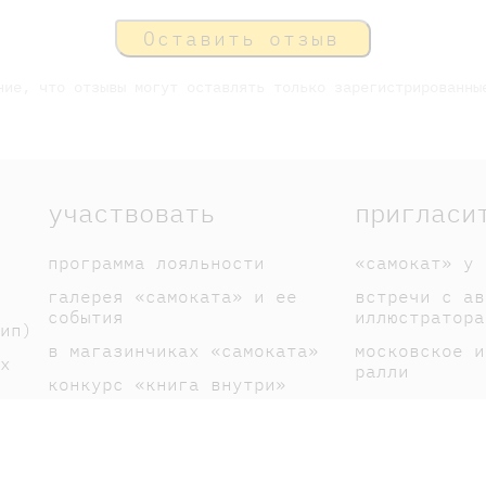
Оставить отзыв
ние, что отзывы могут оставлять только зарегистрированны
участвовать
пригласи
программа лояльности
«самокат» у 
галерея «самоката» и ее
встречи с ав
события
иллюстратора
ип)
в магазинчиках «самоката»
московское и
х
ралли
конкурс «книга внутри»
спектакли по
галерея книголюбов
вакансии