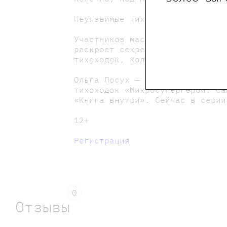
Неуязвимые тихоходки вам, коне
Участников мастер-класса ждут 
раскроет секрет, как сделать к
тихоходок, коловраток, дафний,
Ольга Посух — учёный-биолог и 
тихоходок «Микросупергерои. Са
«Книга внутри». Сейчас в серии
12+
Регистрация
0
Отзывы