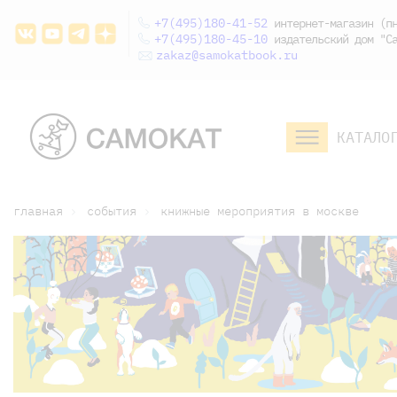
+7(495)180-41-52
интернет-магазин (пн
+7(495)180-45-10
издательский дом "Са
zakaz@samokatbook.ru
КАТАЛО
малышам и
младшим школьникам
дошкольникам
главная
события
книжные мероприятия в москве