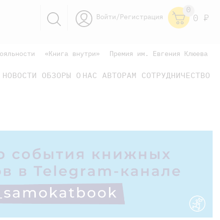
0
Войти/Регистрация
0
Р
ояльности
«Книга внутри»
Премия им. Евгения Клюева
НОВОСТИ
ОБЗОРЫ
О НАС
АВТОРАМ
СОТРУДНИЧЕСТВО
научно-популярные
не только книжки
книги