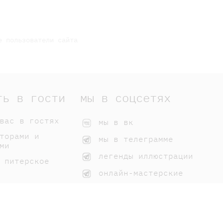
е пользователи сайта
ть в гости
мы в соцсетях
вас в гостях
мы в вк
торами и
мы в телеграмме
ми
легенды иллюстрации
 питерское
онлайн-мастерские
 нашим книгам
домики самоката
мы на дзене