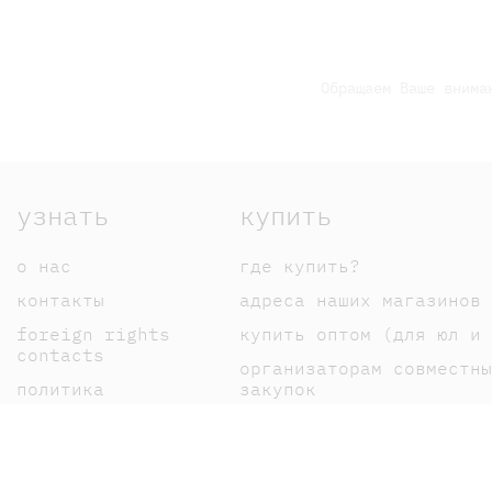
Обращаем Ваше внима
узнать
купить
о нас
где купить?
контакты
адреса наших магазинов
foreign rights
купить оптом (для юл и 
contacts
организаторам совместны
политика
закупок
конфиденциальности
оплата
публичная оферта
доставка
пользовательское
возврат