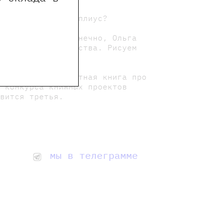
 такие зоеа и науплиус?
х микромира и, конечно, Ольга
 прозрачного существа. Рисуем
юсков и др.
мгородка. Ее дебютная книга про
о конкурса книжных проектов
овится третья.
мы в телеграмме