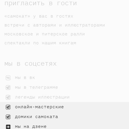
пригласить в гости
«самокат» у вас в гостях
встречи с авторами и иллюстраторами
московское и питерское ралли
спектакли по нашим книгам
мы в соцсетях
мы в вк
мы в телеграмме
легенды иллюстрации
онлайн-мастерские
домики самоката
мы на дзене