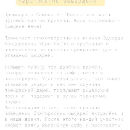
Мероприятие завершено
Премьера в Самокате! Приглашаем вас в
путешествие во времени. Наша остановка —
Средние века!
Прочитаем стихотворение из книжки Эдуарда
Шендеровича «Про битвы и сражения» и
перенесёмся во времена прекрасных дам и
отважных рыцарей.
Услышим музыку тех далёких времен,
которую исполняли на арфе, виеле и
псалтериуме. Участники узнают, кто такие
отважные рыцари и как они служили
прекрасной даме, послушают рыцарские
песни и подержат в руках турнирное
оружие!
Мы поговорим о том, какие правила
поведения благородных рыцарей актуальны и
в наше время. После этого каждый участник
сможет взять маленькую арфу и рассказать