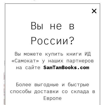
Отзывы
×
Вы не в
Оставить отзыв
Обращаем Ваше внимание, что отзывы могут
России?
оставлять только зарегистрированные пользователи
сайта
Вы можете купить книги ИД
«Самокат» у наших партнеров
Рекомендованные книги
на сайте
SamTamBooks.com
Более выгодные и быстрые
способы доставки со склада в
Европе