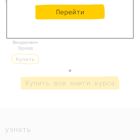
Перейти
Про битвы и
сражения
860 ₽
Шендерович
Эдуард
Купить
Купить все книги курса
узнать