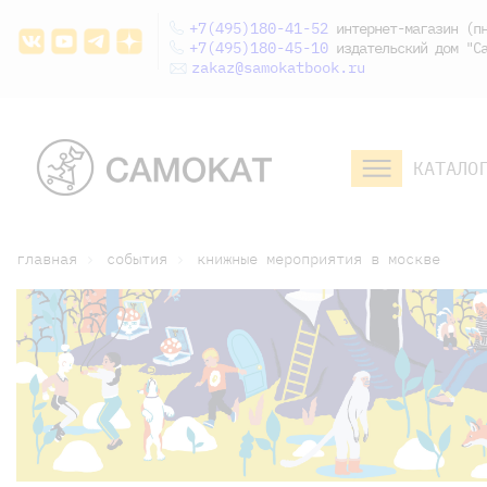
+7(495)180-41-52
интернет-магазин (пн
+7(495)180-45-10
издательский дом "Са
zakaz@samokatbook.ru
КАТАЛО
малышам и
младшим школьникам
дошкольникам
главная
события
книжные мероприятия в москве