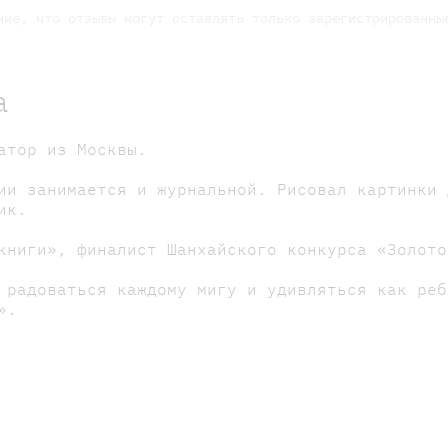
ние, что отзывы могут оставлять только зарегистрированны
а
атор из Москвы.
ии занимается и журнальной. Рисовал картинки 
ик.
книги», финалист Шанхайского конкурса «Золото
 радоваться каждому мигу и удивляться как реб
».