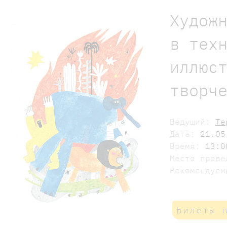
Худож
в тех
иллюс
творч
Ведущий:
Те
Дата:
21.05
Время:
13:0
Место пров
Рекомендуе
Билеты 