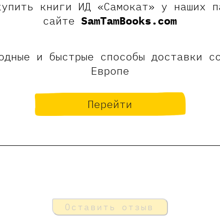
купить книги ИД «Самокат» у наших п
 смотря на то, что Никита учит студентов в Б
ены и рисует для книжных издательств, он оче
сайте
SamTamBooks.com
ировать, учиться и творить. И каждый участни
одные и быстрые способы доставки с
анной книжки.
Европе
а.
Перейти
Оставить отзыв