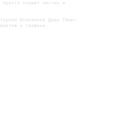
е просто сложат листик и
ктурной Вселенной Дяди Тёмы!
фаретов и графики.