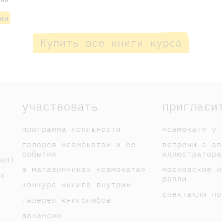
ии
Купить все книги курса
участвовать
пригласи
программа лояльности
«самокат» у 
галерея «самоката» и ее
встречи с ав
события
иллюстратора
ип)
в магазинчиках «самоката»
московское и
х
ралли
конкурс «книга внутри»
спектакли по
галерея книголюбов
вакансии