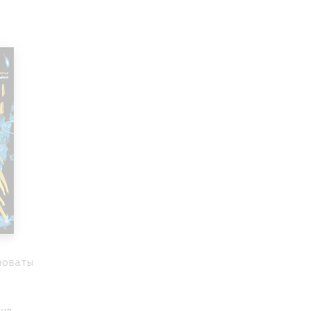
новаты
ана