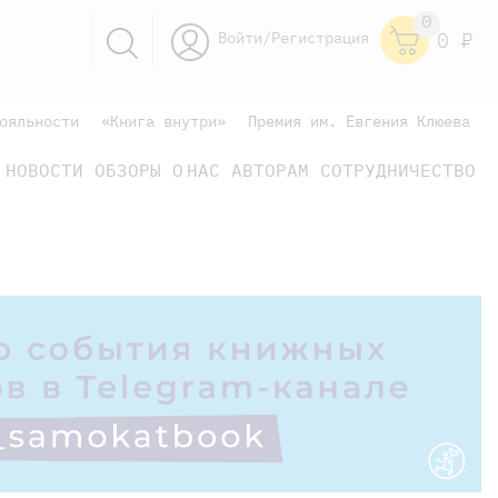
0
Войти/Регистрация
0
Р
ояльности
«Книга внутри»
Премия им. Евгения Клюева
НОВОСТИ
ОБЗОРЫ
О НАС
АВТОРАМ
СОТРУДНИЧЕСТВО
научно-популярные
не только книжки
книги