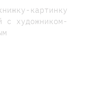
книжку-картинку
й с художником-
ым