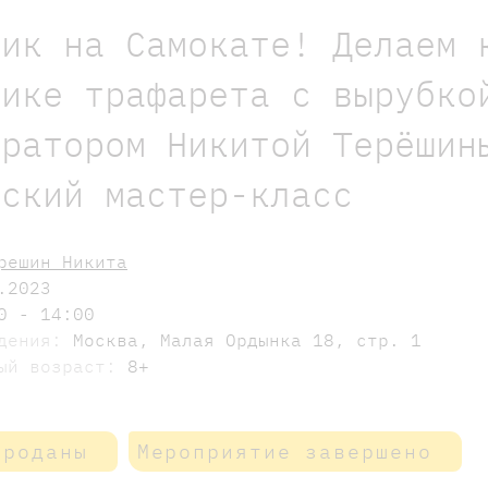
ник на Самокате! Делаем 
нике трафарета с вырубко
тратором Никитой Терёшин
еский мастер-класс
решин Никита
.2023
0 - 14:00
едения:
Москва, Малая Ордынка 18, стр. 1
мый возраст:
8+
проданы
Мероприятие завершено