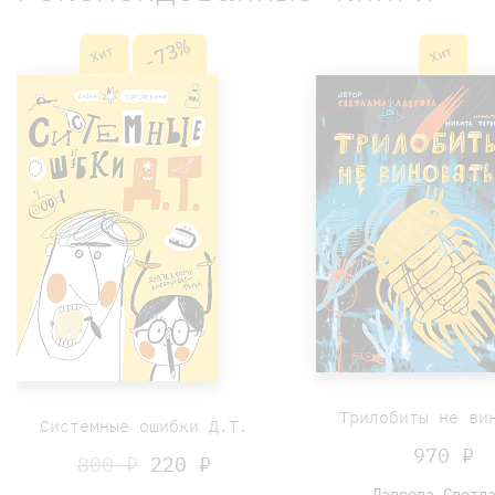
-73%
Хит
Хит
Трилобиты не ви
Системные ошибки Д.Т.
970 ₽
800 ₽
220 ₽
Лаврова Светл