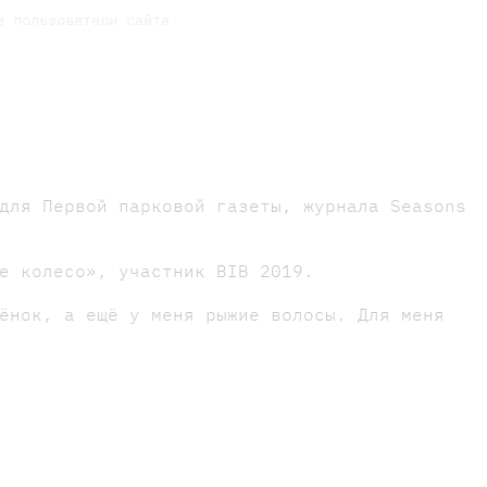
е пользователи сайта
для Первой парковой газеты, журнала Seasons
е колесо», участник BIB 2019.
ёнок, а ещё у меня рыжие волосы. Для меня