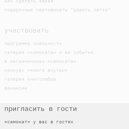
как сделать заказ
подарочные сертификаты "дарить легко"
участвовать
программа лояльности
галерея «самоката» и ее события
в магазинчиках «самоката»
конкурс «книга внутри»
галерея книголюбов
вакансии
пригласить в гости
«самокат» у вас в гостях