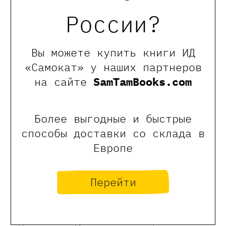
0
России?
Отзывы
Вы можете купить книги ИД
Оставить отзыв
«Самокат» у наших партнеров
на сайте
SamTamBooks.com
Обращаем Ваше внимание, что отзывы могут
оставлять только зарегистрированные пользователи
сайта
Более выгодные и быстрые
способы доставки со склада в
Европе
Перейти