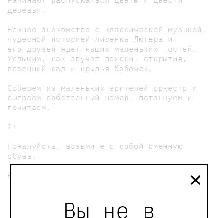
начинают распускаться цветы и цвести
деревья.
Нежное знакомство с классической музыкой,
чудесной историей лисенка Лютера и
его друзей ждет наших маленьких гостей.
Услышим, как звучат поиски, открытия,
весенний сад и крылья бабочек.
Соберем из маленьких зрителей оркестр и
сыграем собственный номер, потанцуем и
почитаем.
2+
Пожалуйста, возьмите с собой сменную
обувь.
×
Билет нужен только для ребёнка.
мы в телеграмме
Вы не в