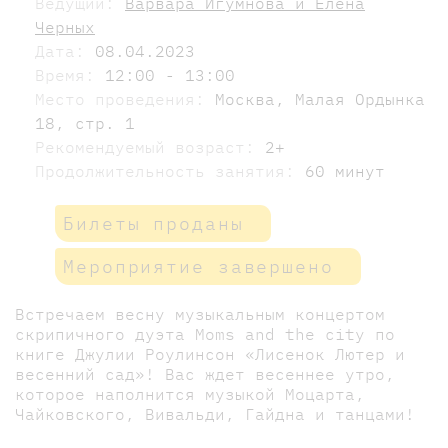
Ведущий:
Варвара Игумнова и Елена
Черных
Дата:
08.04.2023
Время:
12:00 - 13:00
Место проведения:
Москва, Малая Ордынка
18, стр. 1
Рекомендуемый возраст:
2+
Продолжительность занятия:
60 минут
Билеты проданы
Мероприятие завершено
Встречаем весну музыкальным концертом
скрипичного дуэта Moms and the city по
книге Джулии Роулинсон «Лисенок Лютер и
весенний сад»! Вас ждет весеннее утро,
которое наполнится музыкой Моцарта,
Чайковского, Вивальди, Гайдна и танцами!