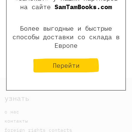
0
на сайте
SamTamBooks.com
Отзывы
Более выгодные и быстрые
Оставить отзыв
способы доставки со склада в
Европе
Обращаем Ваше внимание, что отзывы могут
оставлять только зарегистрированные пользователи
сайта
Перейти
узнать
о нас
контакты
foreign rights contacts