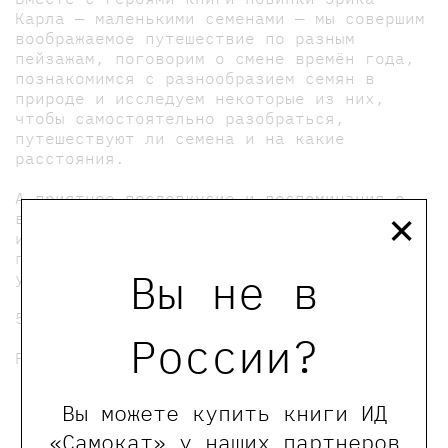
Карла — маленькими семенами — мы совершим
воображаемое путешествие по разным
пейзажам, поговорим о смене времён года,
познакомимся с разнообразием семян в
природе и исследуем некоторые из них,
чтобы самостоятельно разобраться,
путешествуют ли семена и на какие
расстояния.
А приятное послевкусие и воспоминания о
×
времени, проведённом в домике
издательства «Самокат» обеспечит
прекрасный цветок, который сделает каждый
Вы не в
участник занятия.
5+
России?
Регистрация необходима только для ребенка
мы в телеграмме
Вы можете купить книги ИД
«Самокат» у наших партнеров