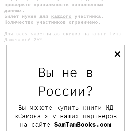
проверьте правильность заполненных
данных.
Билет нужен для
каждого
участника.
Количество участников ограничено.
Для всех участников скидка на книги Нины
Дашевской 25%.
×
мы в телеграмме
Вы не в
0
Отзывы
России?
Оставить отзыв
Вы можете купить книги ИД
Обращаем Ваше внимание, что отзывы могут
«Самокат» у наших партнеров
оставлять только зарегистрированные пользователи
на сайте
SamTamBooks.com
сайта