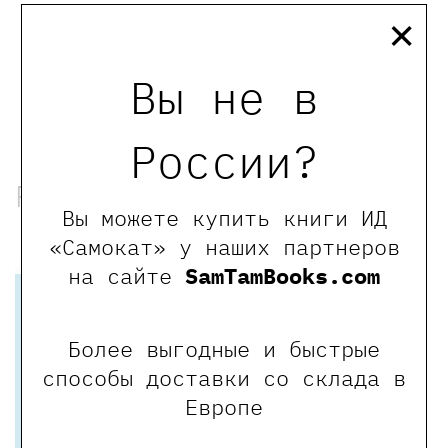
×
Оставить отзыв
Обращаем Ваше внимание, что отзывы могут
Вы не в
оставлять только зарегистрированные пользователи
сайта
России?
Рекомендованные книги
Вы можете купить книги ИД
«Самокат» у наших партнеров
Хит
на сайте
SamTamBooks.com
Более выгодные и быстрые
способы доставки со склада в
Европе