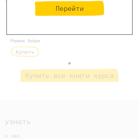
Перейти
Кафе «Птичий
хвост»
1300 ₽
Рёрвик Бьёрн
Купить
Купить все книги курса
узнать
о нас