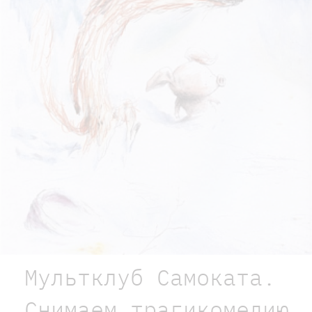
Мультклуб Самоката.
Снимаем трагикомедию