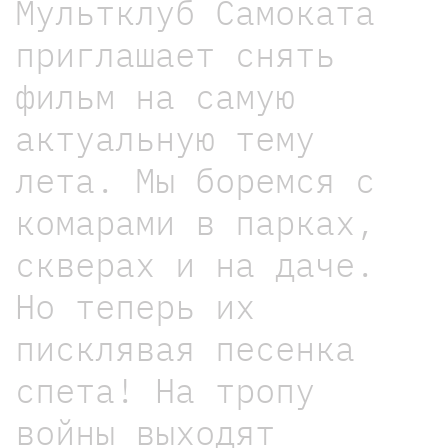
Мультклуб Самоката
приглашает снять
фильм на самую
актуальную тему
лета. Мы боремся с
комарами в парках,
скверах и на даче.
Но теперь их
писклявая песенка
спета! На тропу
войны выходят