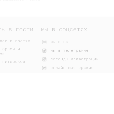
ть в гости
мы в соцсетях
вас в гостях
мы в вк
торами и
мы в телеграмме
ми
легенды иллюстрации
 питерское
онлайн-мастерские
 нашим книгам
домики самоката
мы на дзене
вк для библиотек