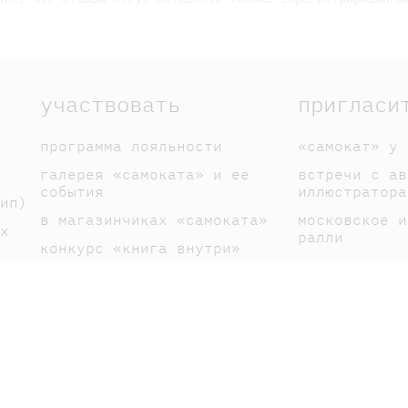
участвовать
пригласи
программа лояльности
«самокат» у 
галерея «самоката» и ее
встречи с ав
события
иллюстратора
ип)
в магазинчиках «самоката»
московское и
х
ралли
конкурс «книга внутри»
спектакли по
галерея книголюбов
вакансии