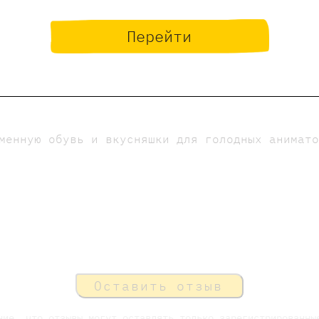
 вам познакомиться с альтернативным варианто
Перейти
ц - принц просто ужасен!
андитские стихи" Роальда Даля в переводе Евг
менную обувь и вкусняшки для голодных анимат
Оставить отзыв
ние, что отзывы могут оставлять только зарегистрированны