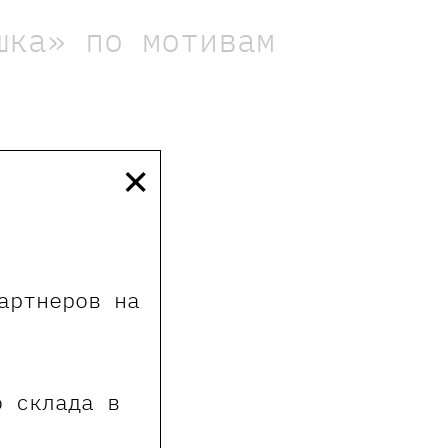
шка» по мотивам
×
артнеров на
о склада в
т и нет!