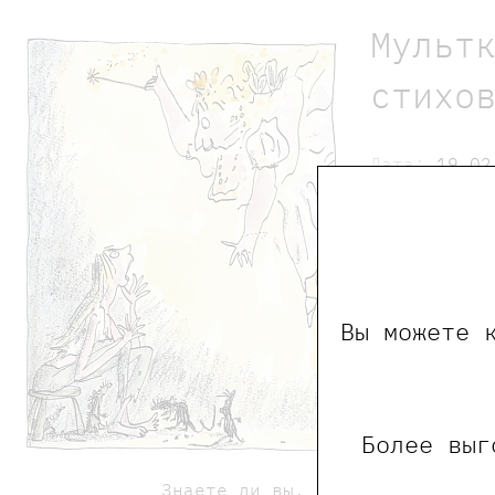
Мульт
стихо
Дата:
19.02
Время:
15:0
Место пров
Рекомендуе
Вы можете 
Более выг
Билеты 
Знаете ли вы, чем закончилась 