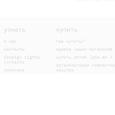
узнать
купить
о нас
где купить?
контакты
адреса наших магазинов
foreign rights
купить оптом (для юл и 
contacts
организаторам совместны
политика
закупок
конфиденциальности
оплата
публичная оферта
доставка
пользовательское
возврат
соглашение
как сделать заказ
карта сайта
подарочные сертификаты
"дарить легко"