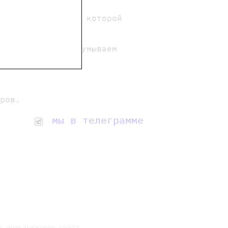
м этой истории, в которой
ения Клюева, придумываем
оров.
мы в телеграмме
е пользователи сайта