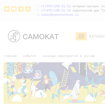
+7(495)180-41-52
интернет-магазин (пн
+7(495)180-45-10
издательский дом "Са
zakaz@samokatbook.ru
КАТАЛО
малышам и
младшим школьникам
дошкольникам
главная
события
книжные мероприятия в москве