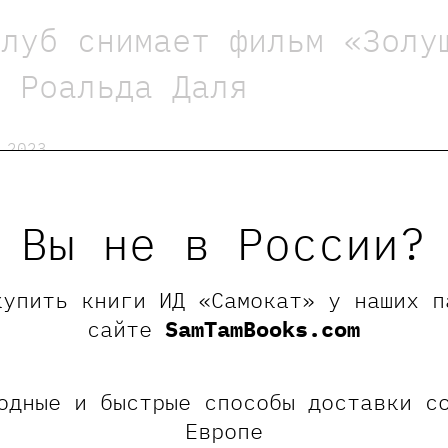
клуб снимает фильм «Золу
в Роальда Даля
.2023
0 - 18:00
едения:
Москва, Малая Ордынка, 18 стр. 1
мый возраст:
8+
Вы не в России?
купить книги ИД «Самокат» у наших п
сайте
SamTamBooks.com
одные и быстрые способы доставки с
проданы
Мероприятие завершено
Европе
история о Золушке? Уверены, что знаете? А во