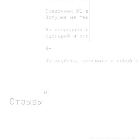
Сказочник №1 в мире предлагает
Золушка не так уж мила, а прин
На очередной встрече читаем "Б
сценарий и снимаем мультик.
8+
Пожалуйста, возьмите с собой с
0
Отзывы
Обращаем Ваше внима