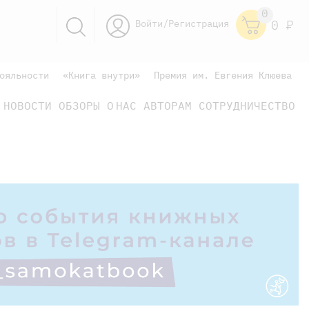
0
Войти/Регистрация
0
Р
ояльности
«Книга внутри»
Премия им. Евгения Клюева
НОВОСТИ
ОБЗОРЫ
О НАС
АВТОРАМ
СОТРУДНИЧЕСТВО
научно-популярные
не только книжки
книги