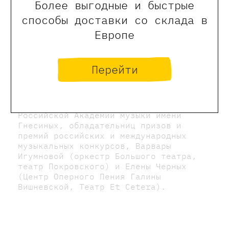
Более выгодные и быстрые
способы доставки со склада в
Европе
Варвара Игумнова и Елена
Перейти
Черных
Скрипичный дуэт Moms and the city —
яркий и красивый проект выпускниц
Российской Академии музыки имени
Гнесиных, обладательниц призов и
премий российских и международных
музыкальных конкурсов, Варвары
Игумновой (оркестр Большого театра,
театр Покровского) и Елены Черных
(Центр Оперного Пения Галины
Вишневской, Театр Et Cetera).