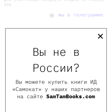
25%
мы в телеграмме
×
0
Отзывы
Вы не в
Оставить отзыв
России?
Обращаем Ваше внимание, что отзывы могут
оставлять только зарегистрированные пользователи
сайта
Вы можете купить книги ИД
«Самокат» у наших партнеров
на сайте
SamTamBooks.com