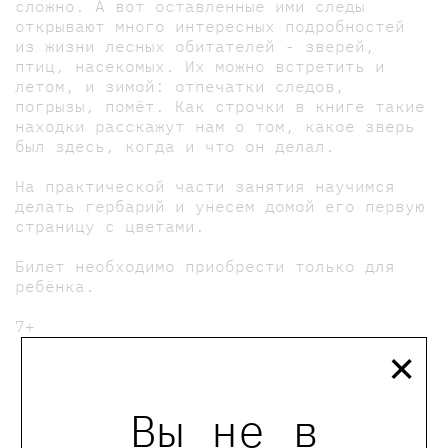
сложно. А вот оставленные ими следы
открывают много интересных подробностей
из жизни лесных обитателей - зверей,
птиц, насекомых. Их можно встретить и
летом, и зимой: отпечатки следов,
погрызы, помёт. Как строчки в книге такие
находки расскажут нам о том, какое зверь
был здесь, когда и что он делал.
На практической части занятия научимся
делать гербарий и унесем домой его первую
страницу с цветами.
Билет необходимо приобрести только для
ребёнка.
7+
×
Вы не в
мы в телеграмме