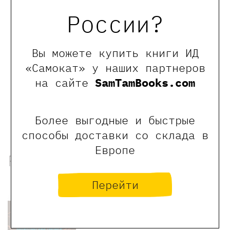
России?
0
Отзывы
Вы можете купить книги ИД
«Самокат» у наших партнеров
Оставить отзыв
на сайте
SamTamBooks.com
Обращаем Ваше внимание, что отзывы могут
оставлять только зарегистрированные пользователи
сайта
Более выгодные и быстрые
способы доставки со склада в
Европе
Рекомендованные книги
Перейти
-20%