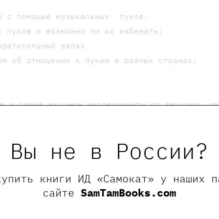
ию с помощью музыкальных пуков.
х пуков и возможно ли их избежать;
вратительный запах
ем об отношении к пукам в разных странах;
е и самые научные эксперименты со звуками, и
Вы не в России?
все книжки серии, включая новинки - 20%.
, а взрослые могут повеселиться за компанию 
купить книги ИД «Самокат» у наших п
сайте
SamTamBooks.com
менную обувь.