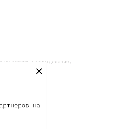
митирующими газоотделение,
×
без билета)
артнеров на