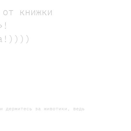
 от книжки
»!
а!))))
ли держитесь за животики, ведь