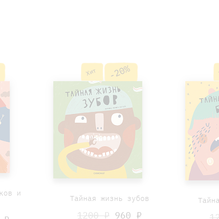
-20%
Хит
ков и
Тайная жизнь зубов
Тайн
1200 ₽
960 ₽
1