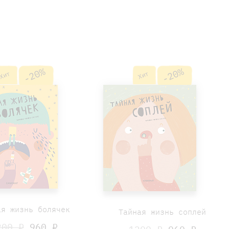
-20%
-20%
Хит
Хит
ая жизнь болячек
Тайная жизнь соплей
200 ₽
960 ₽