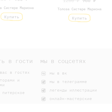
1200 ₽
960 ₽
а Систере Мариона
Толоза Систере Мариона
Купить
Купить
ть в гости
мы в соцсетях
вас в гостях
мы в вк
торами и
мы в телеграмме
ми
легенды иллюстрации
 питерское
онлайн-мастерские
 нашим книгам
домики самоката