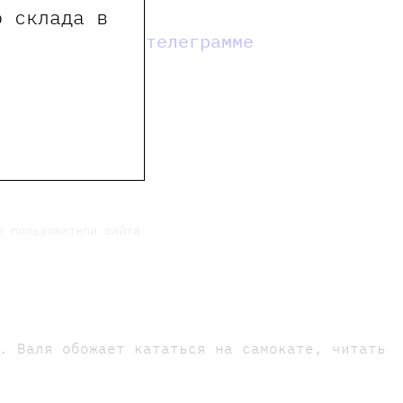
о склада в
мы в телеграмме
е пользователи сайта
. Валя обожает кататься на самокате, читать