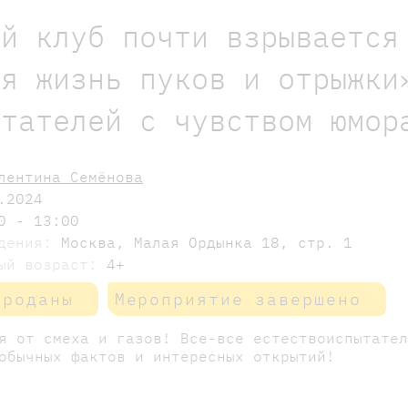
ый клуб почти взрывается
ая жизнь пуков и отрыжки
итателей с чувством юмор
лентина Семёнова
.2024
0 - 13:00
едения:
Москва, Малая Ордынка 18, стр. 1
мый возраст:
4+
проданы
Мероприятие завершено
я от смеха и газов! Все-все естествоиспытате
обычных фактов и интересных открытий!