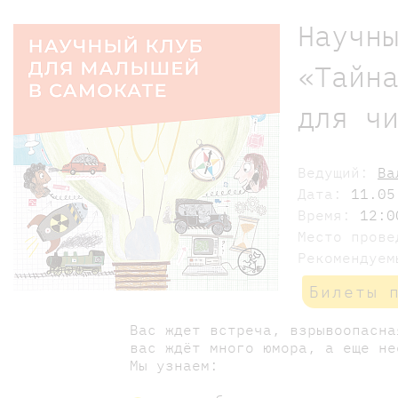
Научн
«Тайн
для ч
Ведущий:
Ва
Дата:
11.05
Время:
12:0
Место пров
Рекомендуе
Билеты 
Вас ждет встреча, взрывоопасна
вас ждёт много юмора, а еще не
Мы узнаем: