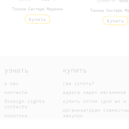
1200 ₽
960
Толоза Систере Мариона
Толоза Систере М
Купить
Купить
узнать
купить
о нас
где купить?
контакты
адреса наших магазинов
foreign rights
купить оптом (для юл и 
contacts
организаторам совместны
политика
закупок
конфиденциальности
оплата