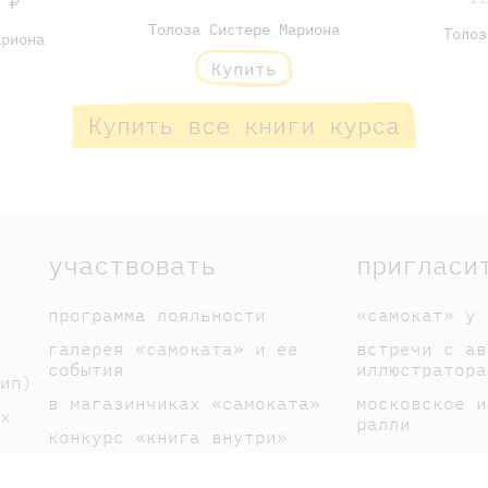
 ₽
Толоза Систере Мариона
Толоз
ариона
Купить
Купить все книги курса
участвовать
пригласи
программа лояльности
«самокат» у 
галерея «самоката» и ее
встречи с ав
события
иллюстратора
ип)
в магазинчиках «самоката»
московское и
х
ралли
конкурс «книга внутри»
спектакли по
галерея книголюбов