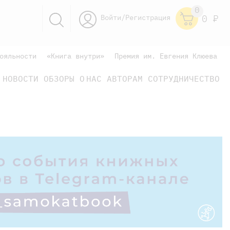
0
Войти/Регистрация
0
Р
ояльности
«Книга внутри»
Премия им. Евгения Клюева
НОВОСТИ
ОБЗОРЫ
О НАС
АВТОРАМ
СОТРУДНИЧЕСТВО
научно-популярные
не только книжки
книги