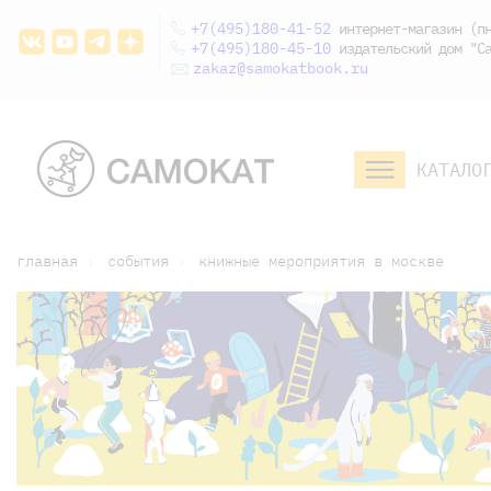
+7(495)180-41-52
интернет-магазин (пн
+7(495)180-45-10
издательский дом "Са
zakaz@samokatbook.ru
КАТАЛО
малышам и
младшим школьникам
дошкольникам
главная
события
книжные мероприятия в москве