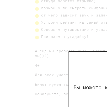
откуда берется отрыжка;
возможно ли сыграть симфон
от чего зависит звук и запа
Устроим рейтинг на самый от
Совершим путешествие и узна
Поиграем в угадайку!
А еще мы проведем очень смешны
хм))))
4+
Для всех участников скидка на 
Билет нужен только для ребёнка
Вы можете 
Пожалуйста, возьмите с собой с