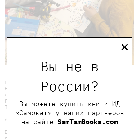
×
Вы не в
России?
Проводником в муравьиные царства станет
Елена Антипова - методист по работе с
детьми и научный сотрудник
Государственный Биологический музей им.
Вы можете купить книги ИД
Тимирязева.
«Самокат» у наших партнеров
6+
на сайте
SamTamBooks.com
Билет необходимо приобрести только для
ребенка.