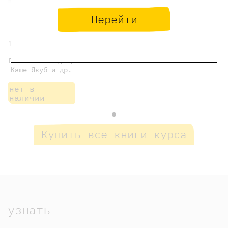
Ничего не
Перейти
бойся
1650 ₽
1320 ₽
Резкова Милада ,
Каше Якуб и др.
нет в
наличии
Купить все книги курса
узнать