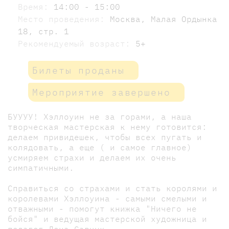
Время:
14:00 - 15:00
Место проведения:
Москва, Малая Ордынка
18, стр. 1
Рекомендуемый возраст:
5+
Билеты проданы
Мероприятие завершено
БУУУУ! Хэллоуин не за горами, а наша
творческая мастерская к нему готовится:
делаем привидешек, чтобы всех пугать и
колядовать, а еще ( и самое главное)
усмиряем страхи и делаем их очень
симпатичными.
Справиться со страхами и стать королями и
королевами Хэллоуина - самыми смелыми и
отважными - помогут книжка "Ничего не
бойся" и ведущая мастерской художница и