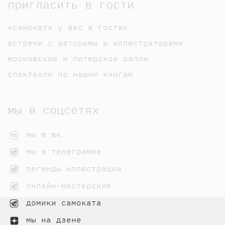
пригласить в гости
«самокат» у вас в гостях
встречи с авторами и иллюстраторами
московское и питерское ралли
спектакли по нашим книгам
мы в соцсетях
мы в вк
мы в телеграмме
легенды иллюстрации
онлайн-мастерские
домики самоката
мы на дзене