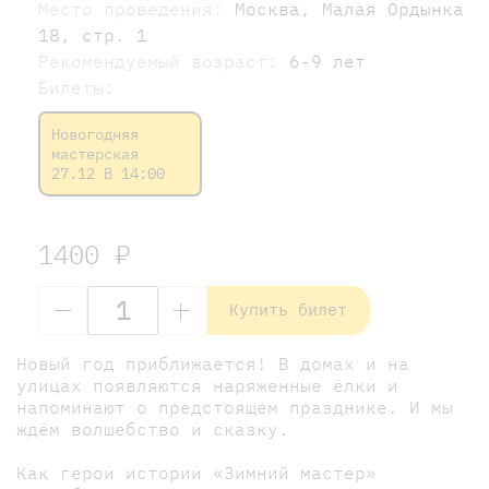
Место проведения:
Москва, Малая Ордынка
18, стр. 1
Рекомендуемый возраст:
6-9 лет
Билеты:
Новогодняя
мастерская
27.12 В 14:00
1400 ₽
Купить билет
Новый год приближается! В домах и на
улицах появляются наряженные ёлки и
напоминают о предстоящем празднике. И мы
ждём волшебство и сказку.
Как герои истории «Зимний мастер»