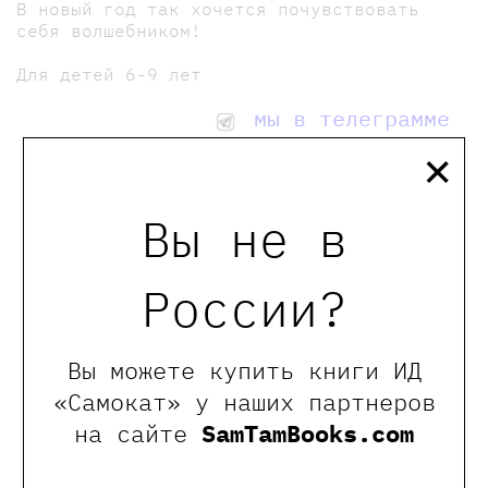
В новый год так хочется почувствовать
себя волшебником!
Для детей 6-9 лет
мы в телеграмме
×
0
Отзывы
Вы не в
России?
Оставить отзыв
Обращаем Ваше внимание, что отзывы могут
Вы можете купить книги ИД
оставлять только зарегистрированные пользователи
сайта
«Самокат» у наших партнеров
на сайте
SamTamBooks.com