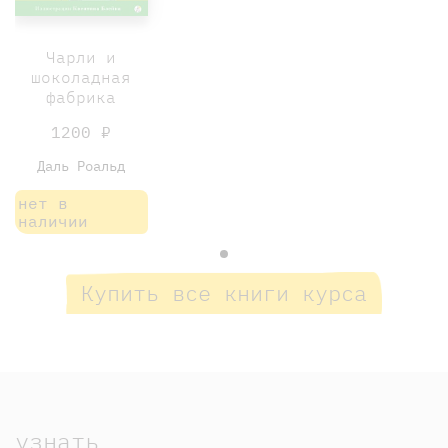
Чарли и
шоколадная
фабрика
1200 ₽
Даль Роальд
нет в
наличии
Купить все книги курса
узнать