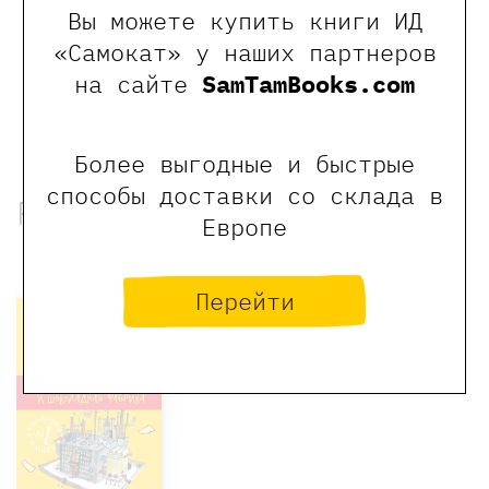
Вы можете купить книги ИД
Оставить отзыв
«Самокат» у наших партнеров
на сайте
SamTamBooks.com
Обращаем Ваше внимание, что отзывы могут
оставлять только зарегистрированные пользователи
сайта
Более выгодные и быстрые
способы доставки со склада в
Рекомендованные книги
Европе
Хит
Перейти