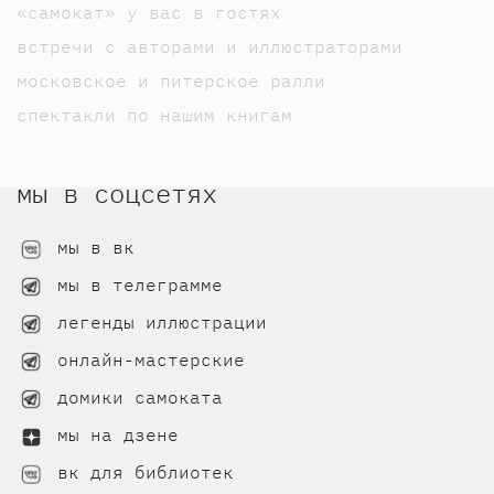
«самокат» у вас в гостях
встречи с авторами и иллюстраторами
московское и питерское ралли
спектакли по нашим книгам
мы в соцсетях
мы в вк
мы в телеграмме
легенды иллюстрации
онлайн-мастерские
домики самоката
мы на дзене
вк для библиотек