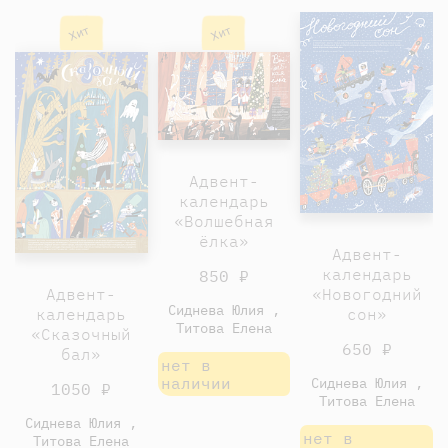
Хит
Хит
Адвент-
календарь
«Волшебная
ёлка»
Адвент-
календарь
850 ₽
Адвент-
«Новогодний
Сиднева Юлия ,
календарь
сон»
Титова Елена
«Сказочный
650 ₽
бал»
нет в
наличии
Сиднева Юлия ,
1050 ₽
Титова Елена
Сиднева Юлия ,
нет в
Титова Елена