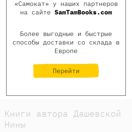
«Самокат» у наших партнеров
участник творческих коллабораций с
на сайте
SamTamBooks.com
российскими музеями (Царицыно,
Петергоф). Финалист Болонской книжной
ярмарки 2022, лауреат Болонской
книжной ярмарки 2026 за иллюстрации к
Более выгодные и быстрые
книге «
Слышишь? Музыка!
».
способы доставки со склада в
В её иллюстрациях вышли книги Анны
Европе
Анисимовой, Нины Дашевской и не
только.
Перейти
Книги автора Дашевской
Нины