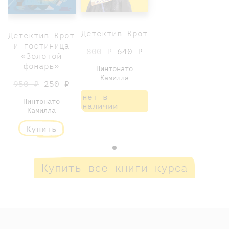
Детектив Крот
Детектив Крот
и гостиница
800 ₽
640 ₽
«Золотой
фонарь»
Пинтонато
Камилла
950 ₽
250 ₽
нет в
Пинтонато
наличии
Камилла
Купить
Купить все книги курса