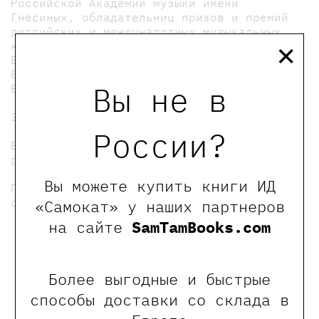
Российской Академии музыки имени
Гнесиных, обладательниц призов и премий
российских и международных музыкальных
×
конкурсов, Варвары Игумновой (оркестр
Большого театра, театр Покровского) и
Елены Черных (Центр Оперного Пения Галины
Вы не в
Вишневской, Театр Et Cetera).
3+
России?
Билет необходимо приобрести только для
ребёнка.
Вы можете купить книги ИД
Пожалуйста, возьмите с собой сменную
обувь.
«Самокат» у наших партнеров
на сайте
SamTamBooks.com
мы в телеграмме
Более выгодные и быстрые
0
Отзывы
способы доставки со склада в