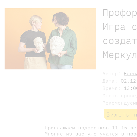
Профо
Игра 
созда
Мерку
Автор:
Елен
Дата:
02.12
Время:
13:0
Место пров
Рекомендуе
Билеты 
Приглашаем подростков 11-15 ле
Многие из вас уже учатся в про