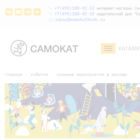
+7(495)180-41-52
интернет-магазин (пн
+7(495)180-45-10
издательский дом "Са
zakaz@samokatbook.ru
КАТАЛО
малышам и
младшим школьникам
дошкольникам
главная
события
книжные мероприятия в москве