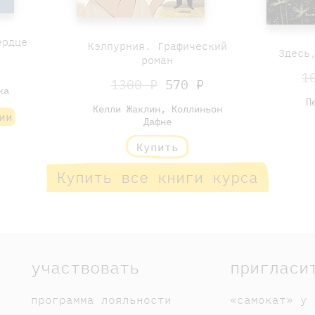
ердце
Кэлпурния. Графический
Здесь
роман
1
1300 ₽
570 ₽
ка
П
Келли Жаклин, Коллиньон
ии
Дафне
Купить
Купить все книги курса
участвовать
пригласи
программа лояльности
«самокат» у 