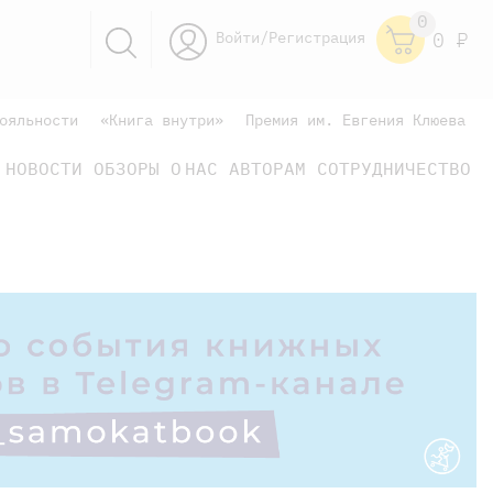
0
Войти/Регистрация
0
Р
ояльности
«Книга внутри»
Премия им. Евгения Клюева
НОВОСТИ
ОБЗОРЫ
О НАС
АВТОРАМ
СОТРУДНИЧЕСТВО
научно-популярные
не только книжки
книги