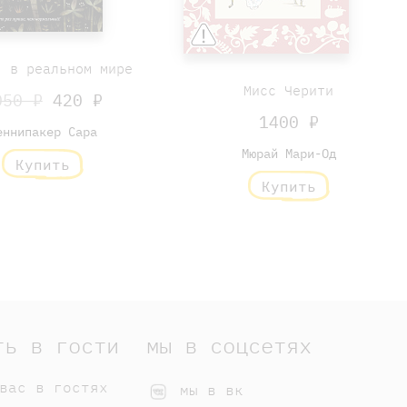
, в реальном мире
Мисс Черити
050 ₽
420 ₽
1400 ₽
еннипакер Сара
Мюрай Мари-Од
Купить
Купить
ть в гости
мы в соцсетях
вас в гостях
мы в вк