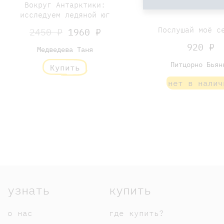
Вокруг Антарктики:
исследуем ледяной юг
Послушай моё с
2450 ₽
1960 ₽
920 ₽
Медведева Таня
Питцорно Бьян
Купить
нет в налич
узнать
купить
о нас
где купить?