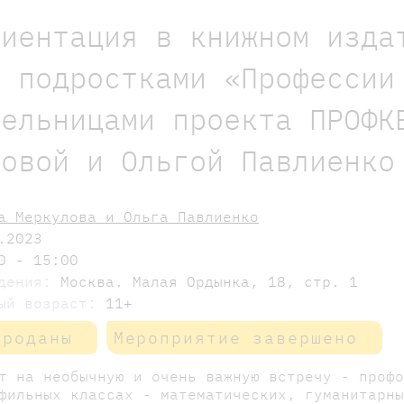
риентация в книжном изда
с подростками «Профессии
тельницами проекта ПРОФК
ловой и Ольгой Павлиенко
а Меркулова и Ольга Павлиенко
.2023
0 - 15:00
едения:
Москва. Малая Ордынка, 18, стр. 1
мый возраст:
11+
проданы
Мероприятие завершено
т на необычную и очень важную встречу - проф
фильных классах - математических, гуманитарн