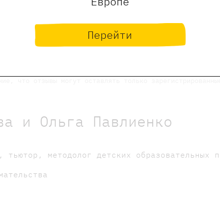
Европе
Перейти
Оставить отзыв
ние, что отзывы могут оставлять только зарегистрированны
ва и Ольга Павлиенко
г, тьютор, методолог детских образовательных 
имательства