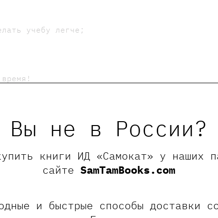
елать учебу легче;
 время!
книжки - в них много историй про профессии, 
Вы не в России?
который полностью войдет в стоимость выбранн
ируются, стоимость книги не может быть меньш
купить книги ИД «Самокат» у наших п
 программы.
сайте
SamTamBooks.com
одные и быстрые способы доставки с