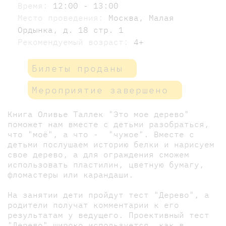
Время:
12:00 - 13:00
Место проведения:
Москва, Малая
Ордынка, д. 18 стр. 1
Рекомендуемый возраст:
4+
Билеты проданы
Мероприятие завершено
Книга Оливье Таллек "Это мое дерево"
поможет нам вместе с детьми разобраться,
что "моё", а что - "чужое". Вместе с
детьми послушаем историю белки и нарисуем
свое дерево, а для ограждения сможем
использовать пластилин, цветную бумагу,
фломастеры или карандаши.
На занятии дети пройдут тест "Дерево", а
родители получат комментарии к его
результатам у ведущего. Проективный тест
"Дерево" широко используется, как в