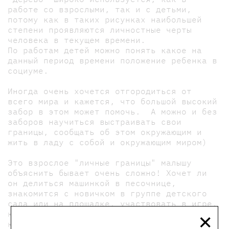
работе со взрослыми, так и с детьми,
потому как в таких рисунках наибольшей
степени проявляются личностные черты
человека в текущем времени.
По работам детей можно понять какое на
данный период времени положение ребенка в
социуме.
Иногда очень хочется отгородиться от
всего мира и кажется, что большой высокий
забор в этом может помочь. А можно и без
заборов научиться выстраивать свои
границы, сообщать об этом окружающим и
жить в ладу с собой и окружающим миром)
Это взрослое "личные границы" малышу
объяснить бывает очень сложно! Хочет ли
он делиться машинкой в песочнице,
знакомится с новичком в группе детского
сада или на площадке, участвовать в игре,
×
которая не нравится, дружить с детьми,
которые нравятся родителям, но не ему.