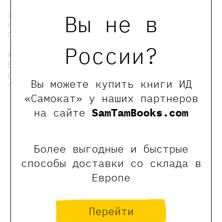
Вы не в
Занятие проведет педагог-
психолог Международной гимназии Сколково
Гаяне Агаян.
России?
Ждем вас!
Билет необходимо приобрести только для
ребенка.
Вы можете купить книги ИД
4+
«Самокат» у наших партнеров
мы в телеграмме
на сайте
SamTamBooks.com
0
Отзывы
Более выгодные и быстрые
способы доставки со склада в
Европе
Оставить отзыв
Перейти
Обращаем Ваше внимание, что отзывы могут
оставлять только зарегистрированные пользователи