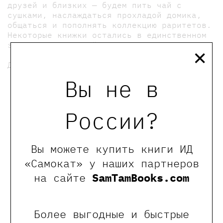
друзей и близких — будем пить чай с
сушками, наслаждаться прохладой домика,
общаться и пополнять коллекцию раритетов.
Некоторые книжки остались в единственном
×
экземпляре — успейте ухватить!
До встречи!
Вы не в
мы в телеграмме
России?
0
Отзывы
Вы можете купить книги ИД
«Самокат» у наших партнеров
Оставить отзыв
на сайте
SamTamBooks.com
Обращаем Ваше внимание, что отзывы могут
оставлять только зарегистрированные пользователи
сайта
Более выгодные и быстрые