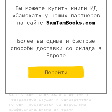
Вы можете купить книги ИД
«Самокат» у наших партнеров
на сайте
SamTamBooks.com
Более выгодные и быстрые
способы доставки со склада в
Европе
Екатерина Толкунова
Перейти
Режиссёр театра, выдумщица и мама
двоих детей. Ведущая программ Школы
сказочников.
Катя ставит спектакли с детьми в
театральной студии и одновременно
готовит постановки со взрослыми
профессиональными актёрами.