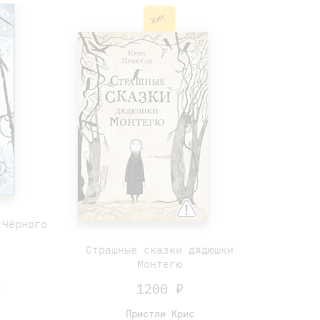
Хит
 Чёрного
Страшные сказки дядюшки
Монтегю
1200 ₽
с
Пристли Крис