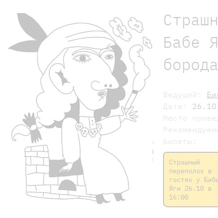
Страш
Бабе 
бород
Ведущий:
Би
Дата:
26.10
Место пров
Рекомендуе
Билеты:
Страшный
переполох в
гостях у Баб
Яги 26.10 в
16:00