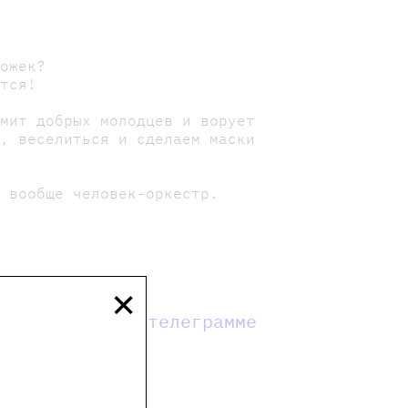
ножек?
ится!
рмит добрых молодцев и ворует
ь, веселиться и сделаем маски
и вообще человек-оркестр.
×
мы в телеграмме