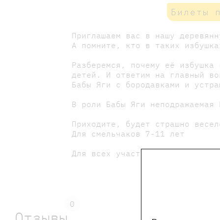
Билеты 
Приглашаем вас в нашу деревянн
А помните, кто в таких избушка
Разберемся, почему её избушка 
детей. И ответим на главный во
Бабы Яги с бородавками и устра
В роли Бабы Яги неподражаемая 
Приходите, будет страшно весел
Для смельчаков 7-11 лет
Для всех участников скидка на 
0
Отзывы