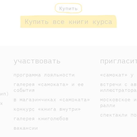
Купить
Купить все книги курса
участвовать
пригласи
программа лояльности
«самокат» у 
галерея «самоката» и ее
встречи с ав
события
иллюстратора
ип)
в магазинчиках «самоката»
московское и
х
ралли
конкурс «книга внутри»
спектакли по
галерея книголюбов
вакансии