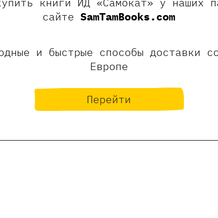
купить книги ИД «Самокат» у наших п
сайте
SamTamBooks.com
Оставить отзыв
одные и быстрые способы доставки с
ние, что отзывы могут оставлять только зарегистрированны
Европе
Перейти
ожественное и режиссерское. Работает в Худкру
 в цирке, аниматор со стажем в 15 лет, фантаз