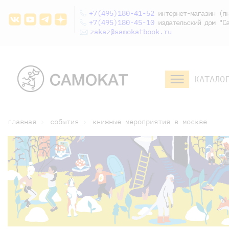
+7(495)180-41-52
интернет-магазин (пн
+7(495)180-45-10
издательский дом "Са
zakaz@samokatbook.ru
КАТАЛО
малышам и
младшим школьникам
дошкольникам
главная
события
книжные мероприятия в москве