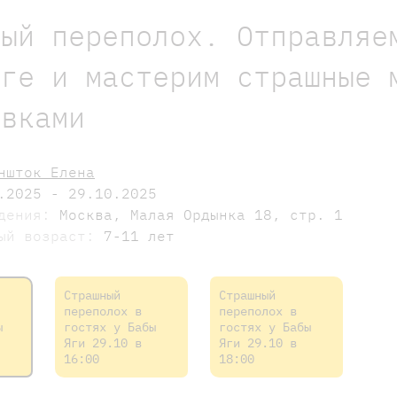
ный переполох. Отправляе
Яге и мастерим страшные 
авками
ншток Елена
.2025 - 29.10.2025
едения:
Москва, Малая Ордынка 18, стр. 1
мый возраст:
7-11 лет
Страшный
Страшный
переполох в
переполох в
ы
гостях у Бабы
гостях у Бабы
Яги 29.10 в
Яги 29.10 в
16:00
18:00