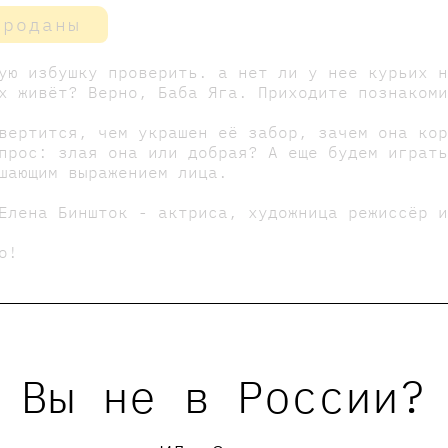
проданы
ую избушку проверить. а нет ли у нее курьих 
х живёт? Верно, Баба Яга. Приходите познаком
вертится, чем украшен её забор, зачем она ко
прос: злая она или добрая? А еще будем играт
шающим выражением лица.
Елена Биншток - актриса, художница режиссёр 
о!
страшные сказки издательства Самокат 25%!
Вы не в России?