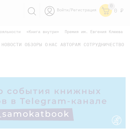
0
Войти/Регистрация
0
Р
ояльности
«Книга внутри»
Премия им. Евгения Клюева
НОВОСТИ
ОБЗОРЫ
О НАС
АВТОРАМ
СОТРУДНИЧЕСТВО
научно-популярные
не только книжки
книги