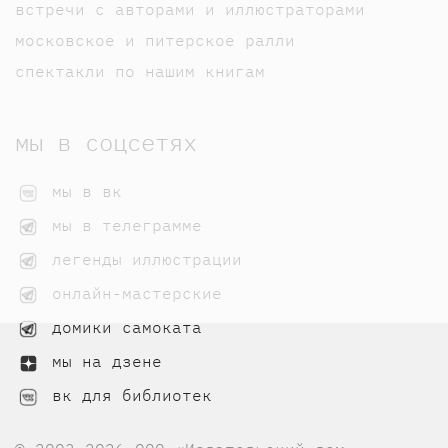
встречи с авторами и иллюстраторами
московское и питерское ралли
спектакли по нашим книгам
мы в соцсетях
мы в вк
мы в телеграмме
легенды иллюстрации
онлайн-мастерские
домики самоката
мы на дзене
вк для библиотек