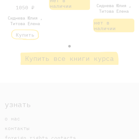
нет в
наличии
Сиднева Юлия ,
1050 ₽
Титова Елена
Сиднева Юлия ,
нет в
Титова Елена
наличии
Купить
Купить все книги курса
узнать
о нас
контакты
foreign rights contacts