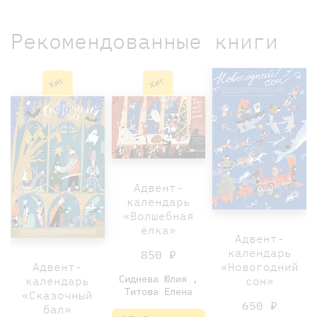
Рекомендованные книги
Хит
Хит
Адвент-
календарь
«Волшебная
ёлка»
Адвент-
календарь
850 ₽
Адвент-
«Новогодний
Сиднева Юлия ,
календарь
сон»
Титова Елена
«Сказочный
650 ₽
бал»