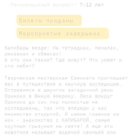
Рекомендуемый возраст:
7-12 лет
Билеты проданы
Мероприятие завершено
Капибары везде! На тетрадках, пеналах,
рюкзаках и обвесах!
А кто они такие? Где живут? Что умеют и
сто любят?
Творческая мастерская Самоката приглашает
вас в путешествие и научную экспедицию.
Отправимся в джунгли загадочной реки
Ориноко в Южную Америку. Леса вокруг
Ориноко до сих пор полностью не
исследованы, так что впереди у нас
множество открытий. И самое главное из
них - знакомство с КАПИБАРОЙ, самым
крупным грызуном на свете! А еще это
животное называют водяной свиньей или