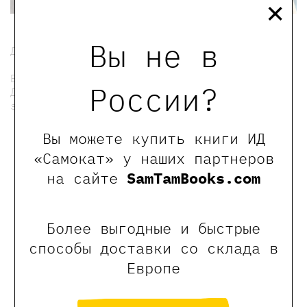
×
Вы не в
Для детей и подростков 7-12 лет
Билет нужен только для ребенка.
России?
Для участников мастерской скидка на
заглавные книги 20%.
Вы можете купить книги ИД
мы в телеграмме
«Самокат» у наших партнеров
на сайте
SamTamBooks.com
0
Отзывы
Более выгодные и быстрые
способы доставки со склада в
Оставить отзыв
Европе
Обращаем Ваше внимание, что отзывы могут
оставлять только зарегистрированные пользователи