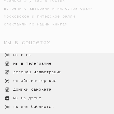
«самокат» у вас в гостях
встречи с авторами и иллюстраторами
московское и питерское ралли
спектакли по нашим книгам
мы в соцсетях
мы в вк
мы в телеграмме
легенды иллюстрации
онлайн-мастерские
домики самоката
мы на дзене
вк для библиотек