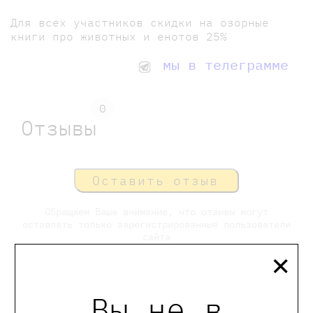
Для всех участников скидки на озорные
книги про животных и енотов 25%
мы в телеграмме
0
Отзывы
Оставить отзыв
Обращаем Ваше внимание, что отзывы могут
оставлять только зарегистрированные пользователи
сайта
×
Вы не в