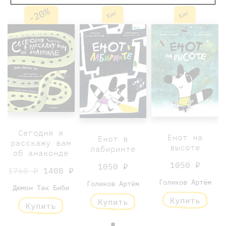
-20%
Хит
Хит
Сегодня я
Енот на
Енот в
расскажу вам
высоте
лабиринте
об анаконде
1050 ₽
1050 ₽
1760 ₽
1408 ₽
Голиков Артём
Голиков Артём
Дюмон Так Биби
Купить
Купить
Купить