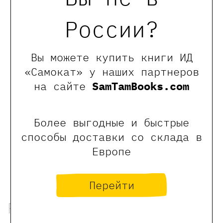
России?
Вы можете купить книги ИД
Анна Сербиновская
«Самокат» у наших партнеров
на сайте
SamTamBooks.com
Закончила МАИ, может строить ракеты и
отправлять их в космос, но делает
бумажные кораблики. Ведет творческие
Более выгодные и быстрые
студии для детей 15 лет. Любит
фотографировать, море, новогодние
способы доставки со склада в
песни и книжки с картинками.
Европе
Перейти
Рекомендованные книги