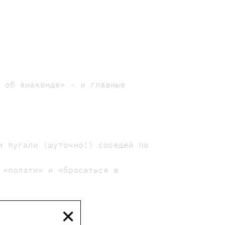
м об анаконде» - и главные
и пугали (шуточно!) соседей по
 «ползти» и «бросаться в
×
 очень смешные);