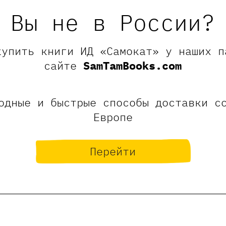
оих творений — пусть весь мир трепещет (от ум
Вы не в России?
кротителя змей.
а рекомендуемую книгу 25%
нную обувь.
купить книги ИД «Самокат» у наших п
сайте
SamTamBooks.com
одные и быстрые способы доставки с
Европе
Оставить отзыв
Перейти
ние, что отзывы могут оставлять только зарегистрированны