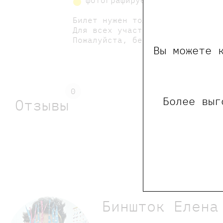
фотографируемся с армией св
Билет нужен только для юного у
Для всех участников - скидка н
Пожалуйста, берите с собой сме
Вы можете 
0
Более выг
Отзывы
Обращаем Ваше внима
Биншток Елена