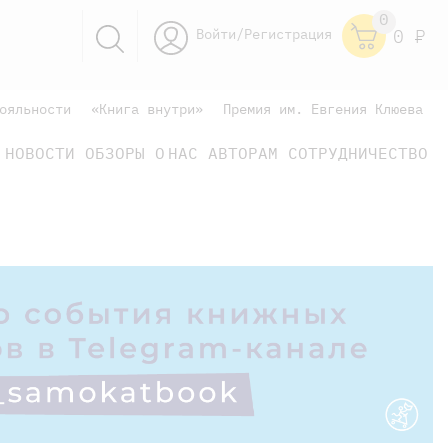
0
Войти/Регистрация
0
Р
ояльности
«Книга внутри»
Премия им. Евгения Клюева
НОВОСТИ
ОБЗОРЫ
О НАС
АВТОРАМ
СОТРУДНИЧЕСТВО
научно-популярные
не только книжки
книги