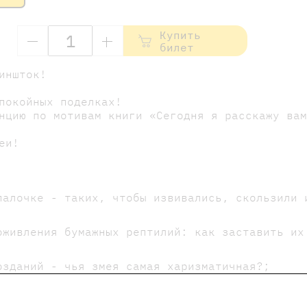
Купить
билет
Биншток!
покойных поделках!
нцию по мотивам книги «Сегодня я расскажу ва
еи!
палочке - таких, чтобы извивались, скользили 
оживления бумажных рептилий: как заставить их
озданий - чья змея самая харизматичная?;
придумываем им имена (обязательно грозные или