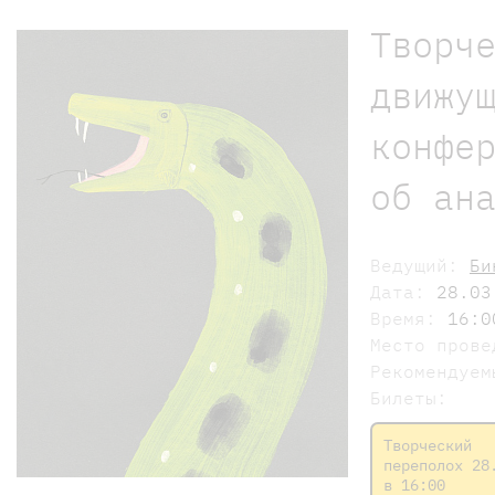
Творч
движу
конфе
об ан
Ведущий:
Би
Дата:
28.03
Время:
16:0
Место пров
Рекомендуе
Билеты:
Творческий
переполох 28
в 16:00