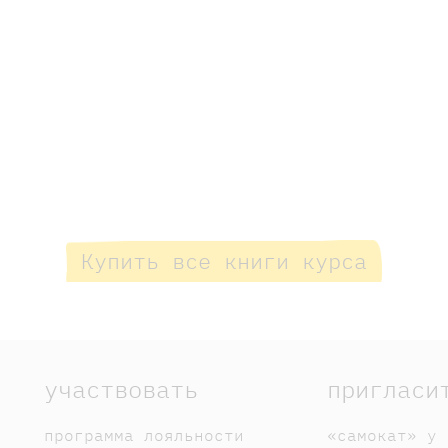
Купить все книги курса
участвовать
пригласи
программа лояльности
«самокат» у 