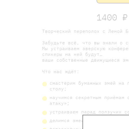
1400 ₽
Творческий переполох с Леной 
Забудьте всё, что вы знали о с
Мы устраиваем зверскую конфере
спикеры на ней будут…
ваши собственные движущиеся зм
Что нас ждёт:
смастерим бумажных змей на 
столу;
научимся секретным приёмам 
атаку»;
устраиваем парад ползучих с
делимся змеиными байками и 