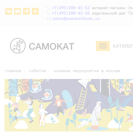
+7(495)180-41-52
интернет-магазин (пн
+7(495)180-45-10
издательский дом "Са
zakaz@samokatbook.ru
КАТАЛО
малышам и
младшим школьникам
дошкольникам
главная
события
книжные мероприятия в москве