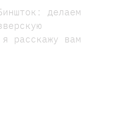
Биншток: делаем
зверскую
 я расскажу вам