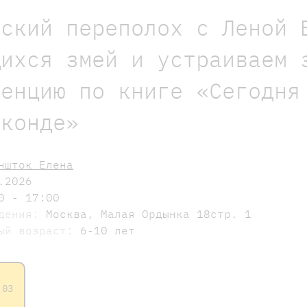
еский переполох с Леной 
щихся змей и устраиваем 
ренцию по книге «Сегодня
аконде»
ншток Елена
.2026
0 - 17:00
едения:
Москва, Малая Ордынка 18стр. 1
мый возраст:
6-10 лет
.03