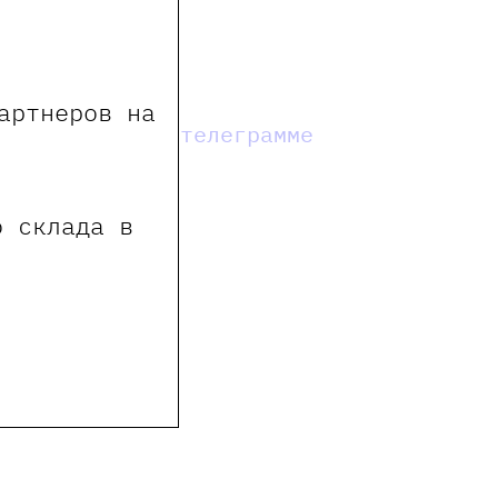
иления).
артнеров на
мы в телеграмме
о склада в
е пользователи сайта