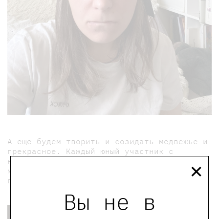
А еще будем творить и созидать медвежье и
прекрасное. Каждый юный участник с
×
небольшой помощью взрослых смастерит
маску медведя из фетра и получит медвежью
подпись на лапу)
Вы не в