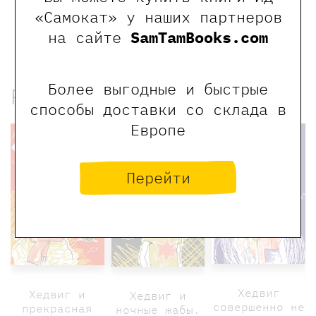
Обращаем Ваше внимание, что отзывы могут
«Самокат» у наших партнеров
оставлять только зарегистрированные пользователи
на сайте
SamTamBooks.com
сайта
Более выгодные и быстрые
Рекомендованные книги
способы доставки со склада в
Европе
Перейти
Хедвиг
Хедвиг и
Хедвиг и
совершенно не
прекрасная
ночные жабы.