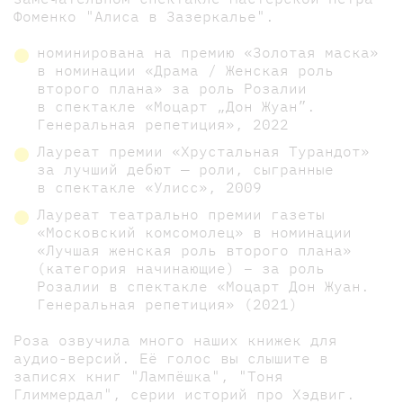
Фоменко "Алиса в Зазеркалье".
номинирована на премию «Золотая маска»
в номинации «Драма / Женская роль
второго плана» за роль Розалии
в спектакле «Моцарт „Дон Жуан”.
Генеральная репетиция», 2022
Лауреат премии «Хрустальная Турандот»
за лучший дебют — роли, сыгранные
в спектакле «Улисс», 2009
Лауреат театрально премии газеты
«Московский комсомолец» в номинации
«Лучшая женская роль второго плана»
(категория начинающие) – за роль
Розалии в спектакле «Моцарт Дон Жуан.
Генеральная репетиция» (2021)
Роза озвучила много наших книжек для
аудио-версий. Её голос вы слышите в
записях книг "Лампёшка", "Тоня
Глиммердал", серии историй про Хэдвиг.