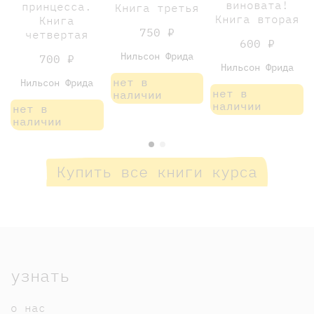
виновата!
принцесса.
Книга третья
Книга вторая
Книга
750 ₽
четвертая
600 ₽
Нильсон Фрида
700 ₽
Нильсон Фрида
нет в
Нильсон Фрида
нет в
наличии
наличии
нет в
наличии
Купить все книги курса
узнать
о нас