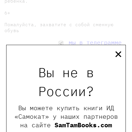
ребенка.
6+
Пожалуйста, захватите с собой сменную
обувь
мы в телеграмме
×
0
Отзывы
Вы не в
России?
Оставить отзыв
Обращаем Ваше внимание, что отзывы могут
Вы можете купить книги ИД
оставлять только зарегистрированные пользователи
«Самокат» у наших партнеров
сайта
на сайте
SamTamBooks.com