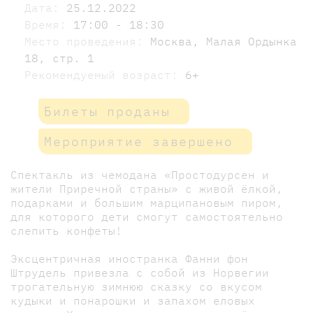
Дата:
25.12.2022
Время:
17:00 - 18:30
Место проведения:
Москва, Малая Ордынка
18, стр. 1
Рекомендуемый возраст:
6+
Билеты проданы
Мероприятие завершено
Спектакль из чемодана «Простодурсен и
жители Приречной страны» с живой ёлкой,
подарками и большим марципановым пиром,
для которого дети смогут самостоятельно
слепить конфеты!
Эксцентричная иностранка Фанни фон
Штрудель привезла с собой из Норвегии
трогательную зимнюю сказку со вкусом
кудыки и понарошки и запахом еловых