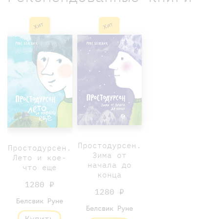
Хит
Хит
Простодурсен.
Простодурсен.
Зима от
Лето и кое-
начала до
что еще
конца
1280 ₽
1280 ₽
Белсвик Руне
Белсвик Руне
Купить