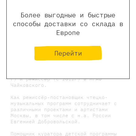
Более выгодные и быстрые
способы доставки со склада в
Европе
Перейти
Куненкова-Боголюбская Анна
Мастер художественного слова (с 2005
г) и режиссёр (с 2012г) в МГАФ
Чайковского.
Как режиссёр-постановщик чтецко-
музыкальных программ сотрудничает с
различными проектами и артистами
Москвы, в том числе с н.а. России
Евгенией Добровольской.
Помощник куратора детской программы