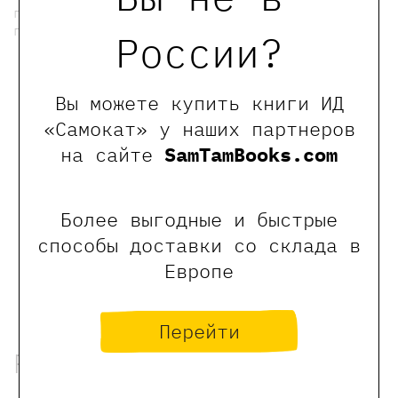
получите уведомление на указанную вами
почту.
России?
мы в телеграмме
Вы можете купить книги ИД
0
«Самокат» у наших партнеров
Отзывы
на сайте
SamTamBooks.com
Оставить отзыв
Более выгодные и быстрые
способы доставки со склада в
Обращаем Ваше внимание, что отзывы могут
Европе
оставлять только зарегистрированные пользователи
сайта
Перейти
Рекомендованные книги