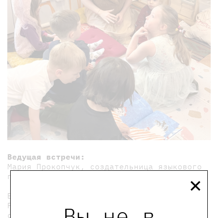
Ведущая встречи:
Мария Прокопчук, создательница языкового
×
проекта
MerryTime
.
Билет необходим только для ребенка.
Рекомендуем приобретать билеты заранее. В
Вы не в
случае отмены или переноса события вы