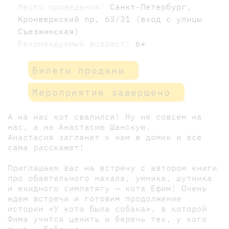
Место проведения:
Санкт-Петербург,
Кронверкский пр, 63/31 (вход с улицы
Съезжинская)
Рекомендуемый возраст:
6+
Билеты проданы
Мероприятие завершено
А на нас кот свалился! Ну не совсем на
нас, а на Анастасию Шанскую.
Анастасия заглянет к нам в домик и все
сама расскажет!
Приглашаем вас на встречу с автором книги
про обаятельного нахала, умника, шутника
и ехидного симпатягу — кота Ефим! Очень
ждем встречи и готовим продолжение
истории «У кота была собака», в которой
Фима учится ценить и беречь тех, у кого