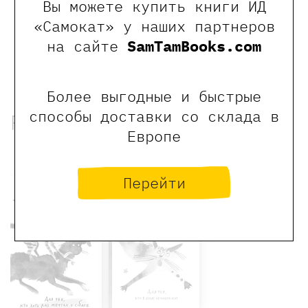
Вы можете купить книги ИД
Ведёт канал, посвященный Фиме - коту
прямо с неба
@Fima_s_neba
!
«Самокат» у наших партнеров
на сайте
SamTamBooks.com
Более выгодные и быстрые
способы доставки со склада в
Рекомендованные книги
Европе
Хит
Хит
Перейти