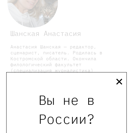
Шанская Анастасия
Анастасия Шанская — редактор,
сценарист, писатель. Родилась в
Костромской области. Окончила
филологический факультет
(специализация журналистика)
×
Костромского государственного
университета им. Н.А. Некрасова.
Писала сценарии для короткометражных
Вы не в
фильмов и телепрограмм. Работала в
печатных изданиях Костромской области
и Москвы. Замужем, растит двоих
детей. Проживает в Балашихе
России?
Московской области. Повесть «Кот
прямо с неба» вышла в финал конкурса
«Короткий список, или Саламандра».