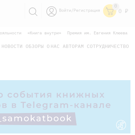
0
Войти/Регистрация
0
Р
ояльности
«Книга внутри»
Премия им. Евгения Клюева
НОВОСТИ
ОБЗОРЫ
О НАС
АВТОРАМ
СОТРУДНИЧЕСТВО
научно-популярные
не только книжки
книги