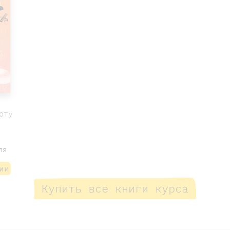
оту
ля
ии
Купить все книги курса