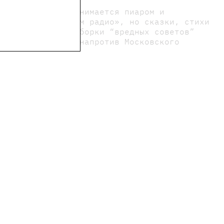
 2010-м году, занимается пиаром и
ралаш» и «Детским радио», но сказки, стихи
0 году вышли подборки “вредных советов”
ридумана в доме напротив Московского