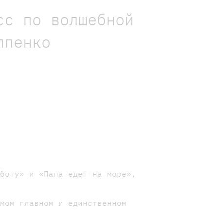
сс по волшебной
ппенко
аботу» и «Папа едет на море»,
амом главном и единственном