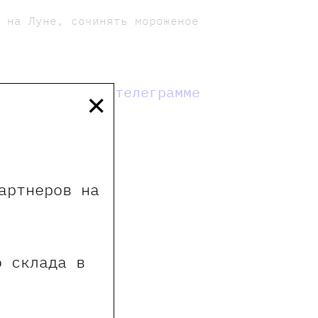
м на Луне, сочинять мороженое
×
мы в телеграмме
артнеров на
е пользователи сайта
о склада в