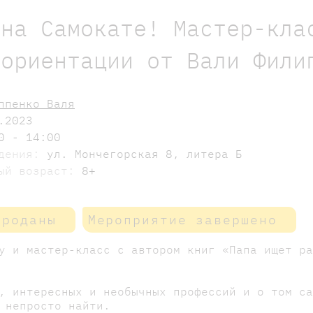
 на Самокате! Мастер-кла
 ориентации от Вали Фили
ппенко Валя
.2023
0 - 14:00
едения:
ул. Мончегорская 8, литера Б
мый возраст:
8+
проданы
Мероприятие завершено
у и мастер-класс с автором книг «Папа ищет р
, интересных и необычных профессий и о том с
 непросто найти.