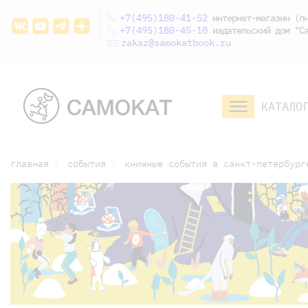
+7(495)180-41-52
интернет-магазин (пн
+7(495)180-45-10
издательский дом "Са
zakaz@samokatbook.ru
КАТАЛО
малышам и
младшим школьникам
дошкольникам
главная
события
книжные события в санкт-петербург