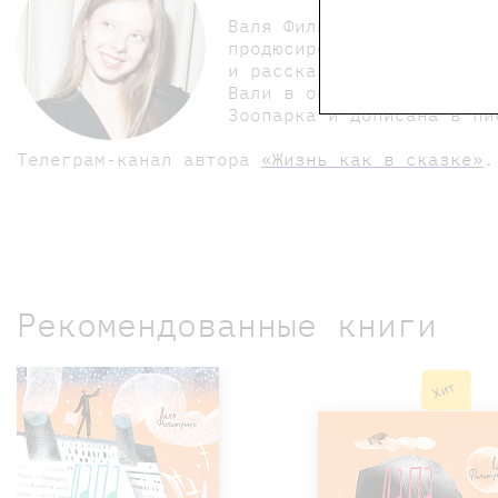
Валя Филиппенко живёт в 
продюсированием съёмок. 
и рассказы стала писать 
Вали в онлайн-издании te
Зоопарка и дописана в п
Телеграм-канал автора
«
Жизнь как в сказке
»
.
Рекомендованные книги
Хит