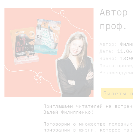
Автор
проф.
Автор:
Фили
Дата:
11.06
Время:
13:0
Место пров
Рекомендуе
Билеты 
Приглашаем читателей на встреч
Валей Филиппенко!
Поговорим о множестве полезных
призвании в жизни, которое так