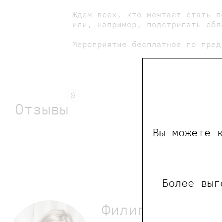
Ждем всех, кто мечтает стать п
или, например, подстригать обл
Мероприятие бесплатное по пред
0
Отзывы
Вы можете 
Обращаем Ваше внима
Более выг
Филиппенко Ва