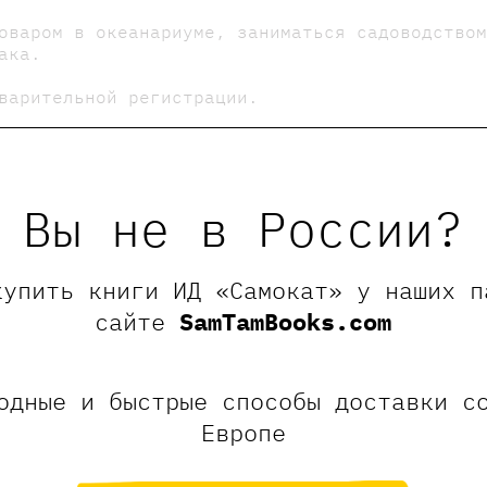
оваром в океанариуме, заниматься садоводство
ака.
варительной регистрации.
Вы не в России?
купить книги ИД «Самокат» у наших п
сайте
SamTamBooks.com
Оставить отзыв
ние, что отзывы могут оставлять только зарегистрированны
одные и быстрые способы доставки с
Европе
ля