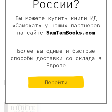
России?
0
Вы можете купить книги ИД
Отзывы
«Самокат» у наших партнеров
на сайте
SamTamBooks.com
Оставить отзыв
Более выгодные и быстрые
Обращаем Ваше внимание, что отзывы могут
оставлять только зарегистрированные пользователи
способы доставки со склада в
сайта
Европе
Рекомендованные книги
Перейти
Хит