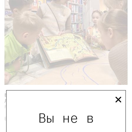
×
Ведущая встречи:
Лиза Мельник
— автор креативного проекта
Funky Jam.
Вы не в
Билет необходим только для ребёнка.
мы в телеграмме