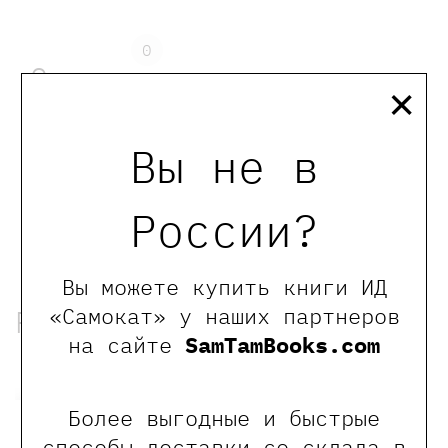
0
Отзывы
×
Вы не в
Оставить отзыв
Обращаем Ваше внимание, что отзывы могут
России?
оставлять только зарегистрированные пользователи
сайта
Вы можете купить книги ИД
«Самокат» у наших партнеров
Рекомендованные книги
на сайте
SamTamBooks.com
Хит
Более выгодные и быстрые
способы доставки со склада в