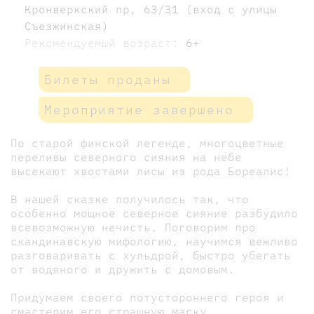
Кронверкский пр, 63/31 (вход с улицы
Съезжинская)
Рекомендуемый возраст:
6+
Билеты проданы
Мероприятие завершено
По старой финской легенде, многоцветные
переливы северного сияния на небе
высекают хвостами лисы из рода Бореалис!
В нашей сказке получилось так, что
особенно мощное северное сияние разбудило
всевозможную нечисть. Поговорим про
скандинавскую мифологию, научимся вежливо
разговаривать с хульдрой, быстро убегать
от водяного и дружить с домовым.
Придумаем своего потустороннего героя и
смастерим его страшную маску.