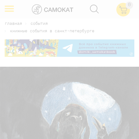
0
главная
события
книжные события в санкт-петербурге