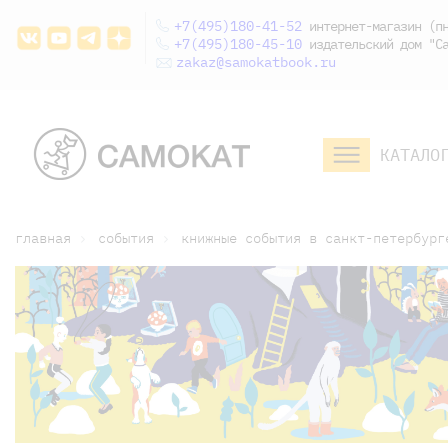
+7(495)180-41-52
интернет-магазин (пн
+7(495)180-45-10
издательский дом "Са
zakaz@samokatbook.ru
КАТАЛО
малышам и
младшим школьникам
дошкольникам
главная
события
книжные события в санкт-петербург