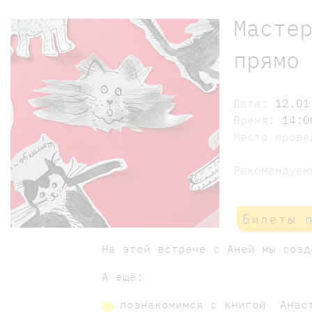
Масте
прямо
Дата:
12.01
Время:
14:0
Место пров
Рекомендуе
Билеты 
На этой встрече с Аней мы соз
А ещё:
познакомимся с книгой Анаст