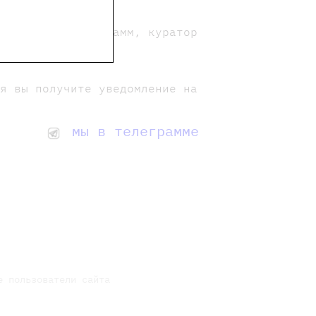
творческих программ, куратор
ия вы получите уведомление на
мы в телеграмме
е пользователи сайта