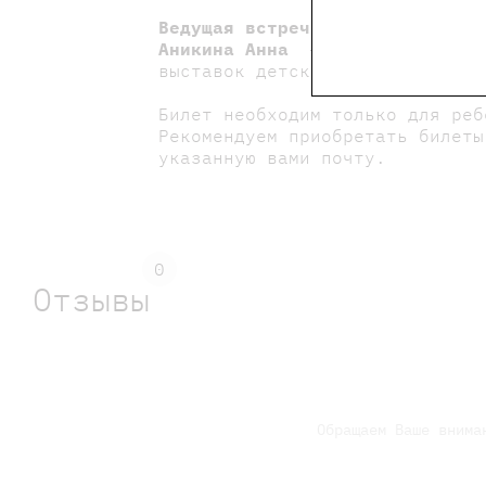
Ведущая встречи:
Аникина Анна
— преподаватель т
выставок детских и студенчески
Билет необходим только для реб
Рекомендуем приобретать билеты
указанную вами почту.
0
Отзывы
Обращаем Ваше внима