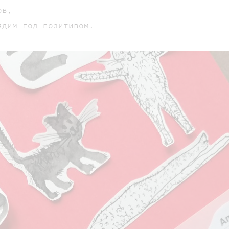
ов,
ядим год позитивом.