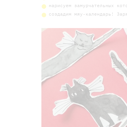
нарисуем замурчательных кот
создадим мяу-календарь! Зар