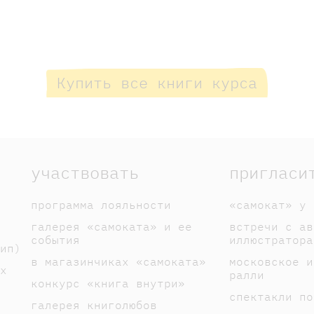
Купить все книги курса
участвовать
пригласи
программа лояльности
«самокат» у 
галерея «самоката» и ее
встречи с ав
события
иллюстратора
ип)
в магазинчиках «самоката»
московское и
х
ралли
конкурс «книга внутри»
спектакли по
галерея книголюбов