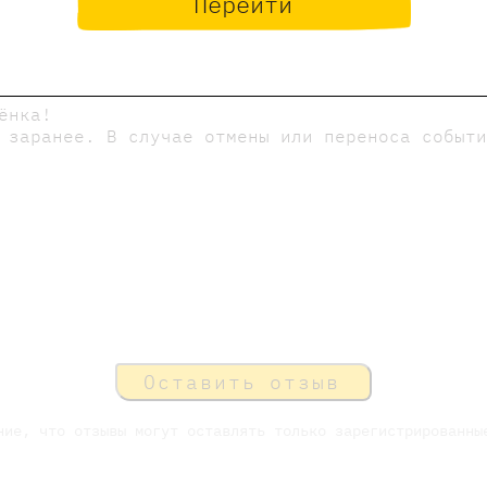
Перейти
ворческих дисциплин, автор мастер-классов и 
х работ.
ёнка!
 заранее. В случае отмены или переноса событ
Оставить отзыв
ние, что отзывы могут оставлять только зарегистрированны