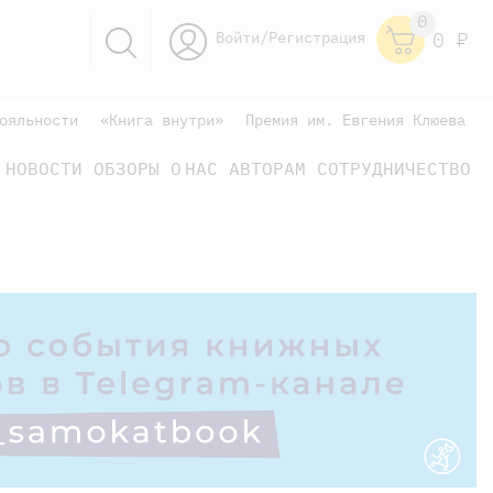
0
Войти/Регистрация
0
Р
ояльности
«Книга внутри»
Премия им. Евгения Клюева
НОВОСТИ
ОБЗОРЫ
О НАС
АВТОРАМ
СОТРУДНИЧЕСТВО
научно-популярные
не только книжки
книги