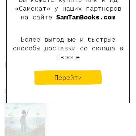
«Самокат» у наших партнеров
Оставить отзыв
на сайте
SamTamBooks.com
Обращаем Ваше внимание, что отзывы могут
оставлять только зарегистрированные пользователи
Более выгодные и быстрые
сайта
способы доставки со склада в
Европе
Рекомендованные книги
Перейти
Хит