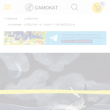
0
главная
события
книжные события в санкт-петербурге