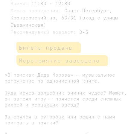
Время:
11:30 - 12:30
Место проведения:
Санкт-Петербург,
Кронверкский пр, 63/31 (вход с улицы
Съезжинская)
Рекомендуемый возраст:
3-5
Билеты проданы
Мероприятие завершено
«В поисках Деда Мороза» — музыкальное
погружение по одноименной книге.
Куда исчез волшебник зимних чудес? Может,
он затеял игру — прячется среди снежных
вихрей и мерцающих звёзд?
Затерялся в сугробах или решил с нами
поиграть в прятки?