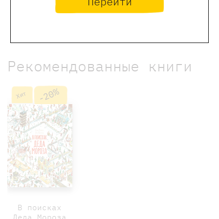
Перейти
Обращаем Ваше внимание, что отзывы могут
оставлять только зарегистрированные пользователи
сайта
Рекомендованные книги
-20%
Хит
В поисках
Деда Мороза