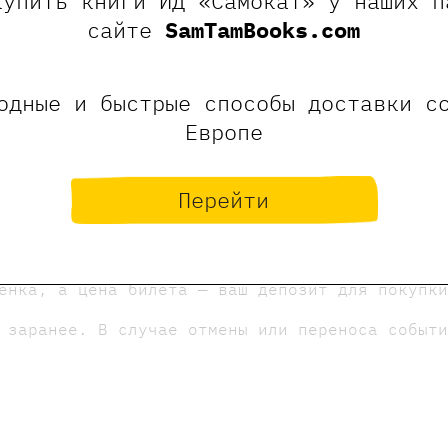
купить книги ИД «Самокат» у наших п
сайте
SamTamBooks.com
одные и быстрые способы доставки с
Европе
Перейти
:
ский музыкальный педагог и организатор конце
ёнка, а цена билета — ваш депозит для покупк
 заранее. В случае отмены или переноса событ