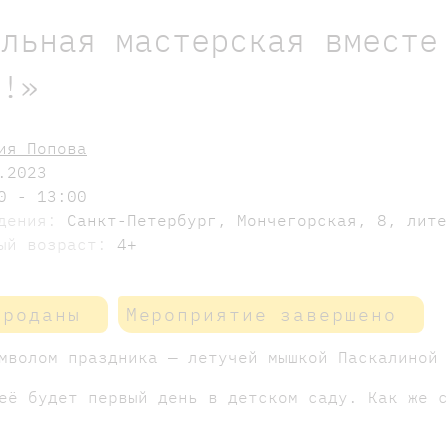
альная мастерская вместе
о!»
ия Попова
.2023
0 - 13:00
едения:
Санкт-Петербург, Мончегорская, 8, лите
мый возраст:
4+
проданы
Мероприятие завершено
мволом праздника — летучей мышкой Паскалиной
её будет первый день в детском саду. Как же 