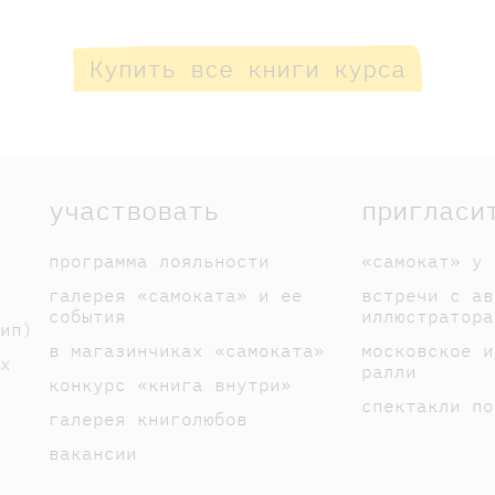
Купить все книги курса
участвовать
пригласи
программа лояльности
«самокат» у 
галерея «самоката» и ее
встречи с ав
события
иллюстратора
ип)
в магазинчиках «самоката»
московское и
х
ралли
конкурс «книга внутри»
спектакли по
галерея книголюбов
вакансии