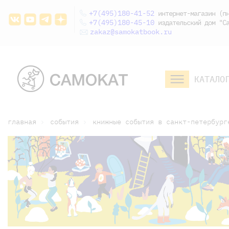
+7(495)180-41-52
интернет-магазин (пн
+7(495)180-45-10
издательский дом "Са
zakaz@samokatbook.ru
КАТАЛО
малышам и
младшим школьникам
дошкольникам
главная
события
книжные события в санкт-петербург