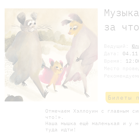
Музык
за чт
Ведущий:
Юл
Дата:
04.11
Время:
12:0
Место пров
Рекомендуе
Билеты 
Отмечаем Хэллоуин с главным си
что!».
Наша мышка ещё маленькая и у н
туда идти!