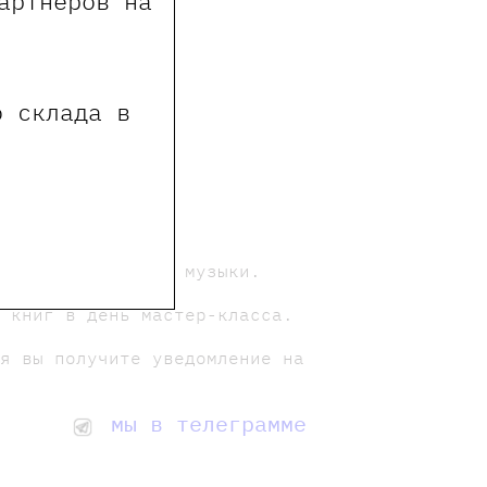
артнеров на
о склада в
ртов классической музыки.
и книг в день мастер-класса.
ия вы получите уведомление на
мы в телеграмме