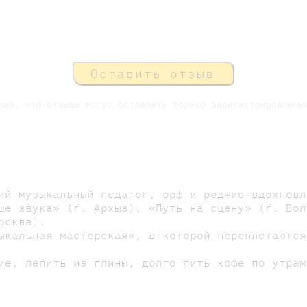
Оставить отзыв
ние, что отзывы могут оставлять только зарегистрированны
ий музыкальный педагог, орф и реджио-вдохновл
ше звука» (г. Архыз), «Путь на сцену» (г. Вол
осква).
ыкальная мастерская», в которой переплетаются
ие, лепить из глины, долго пить кофе по утрам