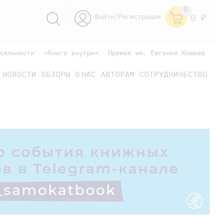
0
Войти/Регистрация
0
Р
ояльности
«Книга внутри»
Премия им. Евгения Клюева
НОВОСТИ
ОБЗОРЫ
О НАС
АВТОРАМ
СОТРУДНИЧЕСТВО
научно-популярные
не только книжки
книги