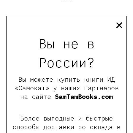
сайта
×
Вы не в
России?
Кораблёва Юханна
Вы можете купить книги ИД
«Самокат» у наших партнеров
Выпускница Литературного института
им. А. И. Горького, переводчик,
на сайте
SamTamBooks.com
литературовед. Пишет критические
обзоры и переводит нон-фикшн,
организует книжные клубы, воркшопы по
Более выгодные и быстрые
креативному письму и курирует
инклюзивные творческие проекты. Носит
способы доставки со склада в
красную шапку и фамилию бабушки.