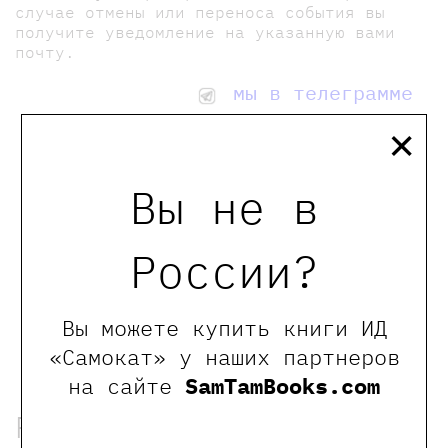
случае отмены или переноса события вы
получите уведомление на указанную вами
почту.
мы в телеграмме
×
0
Отзывы
Вы не в
России?
Оставить отзыв
Обращаем Ваше внимание, что отзывы могут
оставлять только зарегистрированные пользователи
Вы можете купить книги ИД
сайта
«Самокат» у наших партнеров
на сайте
SamTamBooks.com
Рекомендованные книги