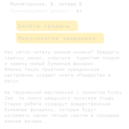
Мончегорская, 8, литера Б
Рекомендуемый возраст:
6+
Билеты проданы
Мероприятие завершено
Как уютно читать зимние книжки? Заварить
чашечку какао, укрыться пушистым пледом
и зажечь милый бумажный фонарик.
Именно такое приятное праздничное
настроение создаёт книга «Рождество в
лесу».
На творческой мастерской с проектом Funky
Jam по книге шведского писателя Ульфа
Старка ребята создадут рождественские
бумажные фонарики, которые будут
согревать своим тёплым светом в холодные
зимние вечера.