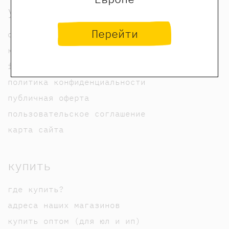
узнать
Перейти
о нас
контакты
foreign rights contacts
политика конфиденциальности
публичная оферта
пользовательское соглашение
карта сайта
купить
где купить?
адреса наших магазинов
купить оптом (для юл и ип)