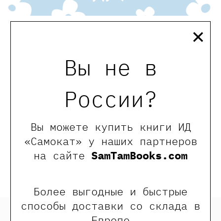
×
мы в телеграмме
Вы не в
0
Отзывы
России?
Оставить отзыв
Вы можете купить книги ИД
«Самокат» у наших партнеров
Обращаем Ваше внимание, что отзывы могут
на сайте
SamTamBooks.com
оставлять только зарегистрированные пользователи
сайта
Более выгодные и быстрые
способы доставки со склада в
Европе