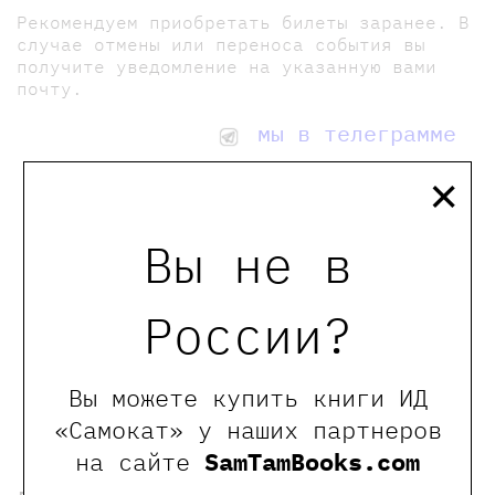
Рекомендуем приобретать билеты заранее. В
случае отмены или переноса события вы
получите уведомление на указанную вами
почту.
мы в телеграмме
×
0
Отзывы
Вы не в
России?
Оставить отзыв
Обращаем Ваше внимание, что отзывы могут
оставлять только зарегистрированные пользователи
Вы можете купить книги ИД
сайта
«Самокат» у наших партнеров
на сайте
SamTamBooks.com