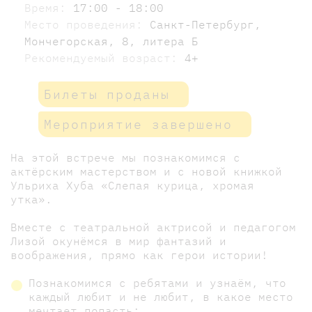
Время:
17:00 - 18:00
Место проведения:
Санкт-Петербург,
Мончегорская, 8, литера Б
Рекомендуемый возраст:
4+
Билеты проданы
Мероприятие завершено
На этой встрече мы познакомимся с
актёрским мастерством и с новой книжкой
Ульриха Хуба «Слепая курица, хромая
утка».
Вместе с театральной актрисой и педагогом
Лизой окунёмся в мир фантазий и
воображения, прямо как герои истории!
Познакомимся с ребятами и узнаём, что
каждый любит и не любит, в какое место
мечтает попасть;