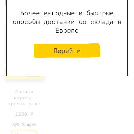
Рекомендованные книги
Более выгодные и быстрые
Хит
способы доставки со склада в
Европе
Перейти
Слепая
курица,
хромая утка
1250 ₽
Хуб Ульрих